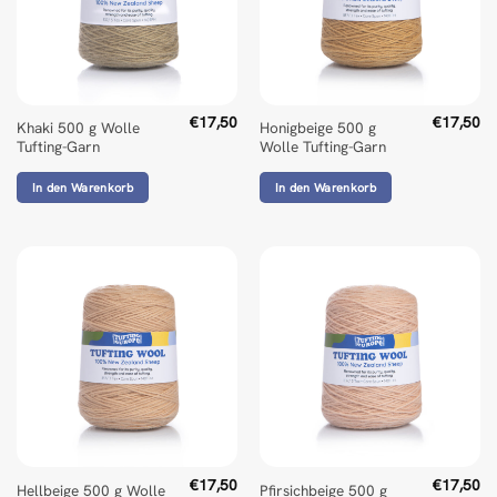
€
17,50
€
17,50
Khaki 500 g Wolle
Honigbeige 500 g
Tufting-Garn
Wolle Tufting-Garn
In den Warenkorb
In den Warenkorb
€
17,50
€
17,50
Hellbeige 500 g Wolle
Pfirsichbeige 500 g