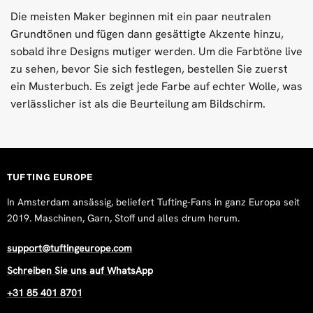
Die meisten Maker beginnen mit ein paar neutralen
Grundtönen und fügen dann gesättigte Akzente hinzu,
sobald ihre Designs mutiger werden. Um die Farbtöne live
zu sehen, bevor Sie sich festlegen, bestellen Sie zuerst
ein Musterbuch. Es zeigt jede Farbe auf echter Wolle, was
verlässlicher ist als die Beurteilung am Bildschirm.
TUFTING EUROPE
In Amsterdam ansässig, beliefert Tufting-Fans in ganz Europa seit
2019. Maschinen, Garn, Stoff und alles drum herum.
support@tuftingeurope.com
Schreiben Sie uns auf WhatsApp
+31 85 401 8701