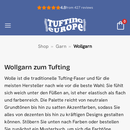
Zum
4.8
from 427 reviews
Inhalt
springen
0
Shop
»
Garn
»
Wollgarn
Wollgarn zum Tufting
Wolle ist die traditionelle Tufting-Faser und für die
meisten Hersteller nach wie vor die beste Wahl: Sie fühlt
sich weich unter den Füßen an, ist eher elastisch als flach
und farbenreich. Die Palette reicht von neutralen
Grundtönen bis hin zu satten Akzentfarben, sodass Sie
alles von dezenten bis hin zu kräftigen Designs gestalten
können. Stöbern Sie unten nach Farben oder bestellen
Sie zunächst ein Musterbuch, um sich die Farbtöne