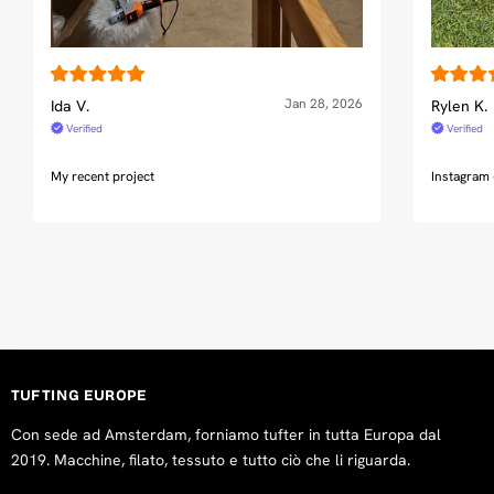
Jan 28, 2026
Ida V.
Rylen K.
Verified
Verified
My recent project
Instagram
TUFTING EUROPE
Con sede ad Amsterdam, forniamo tufter in tutta Europa dal
2019. Macchine, filato, tessuto e tutto ciò che li riguarda.