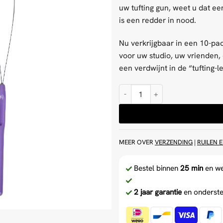
uw tufting gun, weet u dat ee
is een redder in nood.
Nu verkrijgbaar in een 10-pa
voor uw studio, uw vrienden,
een verdwijnt in de “tufting-l
Gareninrijgers 10-pack voor tuft
MEER OVER
VERZENDING
|
RUILEN 
Bestel binnen
25 min
en w
2 jaar garantie
en onderste