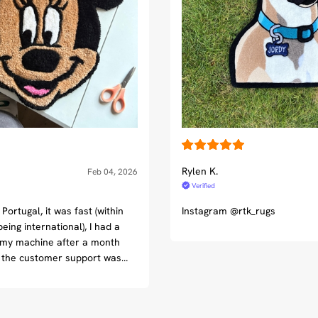
Rylen K.
Feb 04, 2026
Verified
 Portugal, it was fast (within
Instagram @rtk_rugs
being international), I had a
 my machine after a month
d the customer support was
 and quick to help me. I LOVED