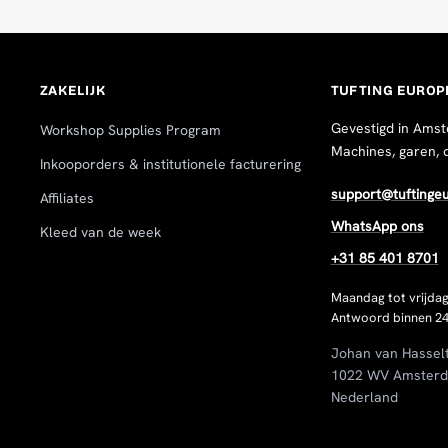
well in the area where I live, so it would be
even better if another courier option was
available.
d Universal Time)
ZAKELIJK
TUFTING EUROP
Gevestigd in Amst
Workshop Supplies Program
Machines, garen, 
Inkooporders & institutionele facturering
support@tuftinge
Affiliates
n
WhatsApp ons
Kleed van de week
ed Universal Time)
+31 85 401 8701
Maandag tot vrijdag
Antwoord binnen 24
Johan van Hassel
1022 WV Amster
Nederland