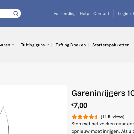
Verzending
Help
Contact
Login /
Garen
Tufting guns
Tufting Doeken
Starterspakketten
Gareninrijgers 1
7,00
€
(11 Reviews)
Stop met het zoeken naar een
opnieuw moet inrijgen. Als u 