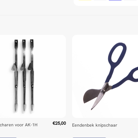
d Universal Time)
ed Universal Time)
€
25,00
scharen voor AK-1H
Eendenbek knipschaar