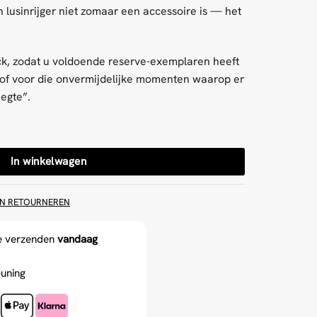
n lusinrijger niet zomaar een accessoire is — het
ck, zodat u voldoende reserve-exemplaren heeft
 of voor die onvermijdelijke momenten waarop er
eegte”.
ing aantal
In winkelwagen
EN RETOURNEREN
e verzenden
vandaag
uning