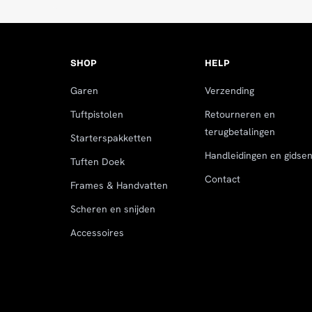
Rating: 5/5
Super handig, zeer tevreden
Fri Feb 11 2022 03:06:35 GMT+0000 (Coordinate
SHOP
HELP
Yarn Threaders 10-pack for Tufting
Garen
Verzending
Tiago Martins
Rating: 5/5
Tuftpistolen
Retourneren en
terugbetalingen
Starterspakketten
its a very nice tool
Handleidingen en gidse
Tuften Doek
Wed Dec 22 2021 21:43:31 GMT+0000 (Coordinat
Contact
Frames & Handvatten
Scheren en snijden
Accessoires