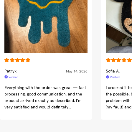
ed Universal Time)
ed Universal Time)
Patryk
Sofia A.
May 14, 2026
Verified
Verified
Everything with the order was great — fast
I ordered it to
processing, good communication, and the
the possible, 
product arrived exactly as described. I’m
problem with
very satisfied and would definitely
(my fault) an
ed Universal Time)
recommend it to everyone. The only small
super helpful
issue was the delivery company.
IT.
Unfortunately, FedEx doesn’t work very