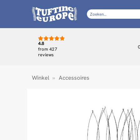
Ga
naar
Zoeken
naar:
inhoud
4.8
from 427
reviews
Winkel
»
Accessoires