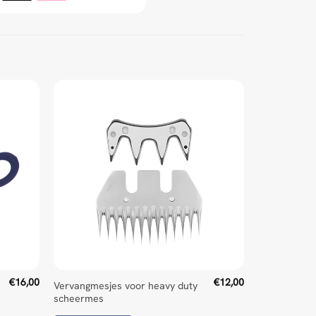
€
16,00
€
12,00
Vervangmesjes voor heavy duty
scheermes