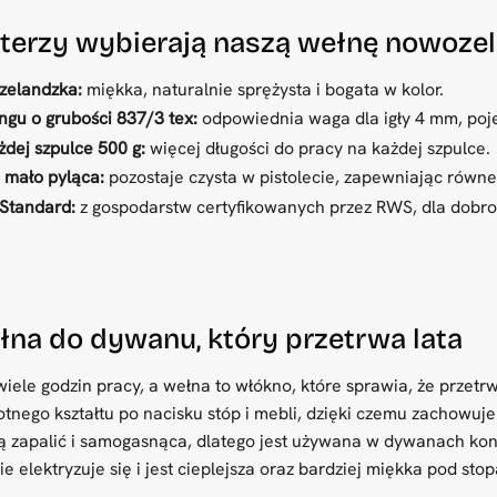
fterzy wybierają naszą wełnę nowoze
zelandzka:
miękka, naturalnie sprężysta i bogata w kolor.
ngu o grubości 837/3 tex:
odpowiednia waga dla igły 4 mm, pojed
dej szpulce 500 g:
więcej długości do pracy na każdej szpulce.
 mało pyląca:
pozostaje czysta w pistolecie, zapewniając równ
Standard:
z gospodarstw certyfikowanych przez RWS, dla dobro
łna do dywanu, który przetrwa lata
iele godzin pracy, a wełna to włókno, które sprawia, że przetrw
nego kształtu po nacisku stóp i mebli, dzięki czemu zachowuje 
ją zapalić i samogasnąca, dlatego jest używana w dywanach kon
ie elektryzuje się i jest cieplejsza oraz bardziej miękka pod sto