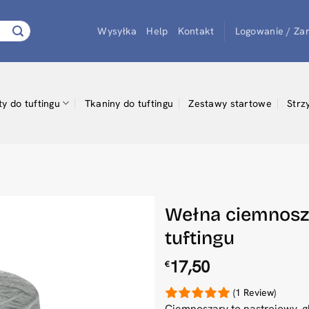
Wysyłka
Help
Kontakt
Logowanie / Zar
ty do tuftingu
Tkaniny do tuftingu
Zestawy startowe
Strz
Wełna ciemnosz
tuftingu
17,50
€
(1 Review)
Ciemnoszary to nastrojowy, g