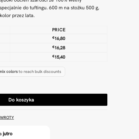
pecjalnie do tuftingu. 600 m na stożku 500 g,
olor przez lata.
PRICE
€
16,80
€
16,28
€
15,40
mix colors
to reach bulk discounts
rzędza do tuftingu
Do koszyka
ZWROTY
ka
jutro