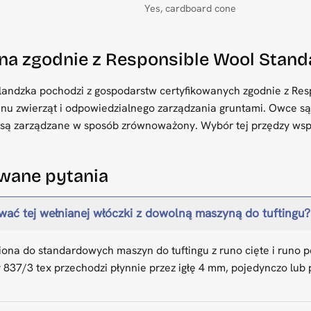
Yes, cardboard cone
na zgodnie z Responsible Wool Stan
andzka pochodzi z gospodarstw certyfikowanych zgodnie z Res
nu zwierząt i odpowiedzialnego zarządzania gruntami. Owce s
 są zarządzane w sposób zrównoważony. Wybór tej przędzy wspie
wane pytania
ać tej wełnianej włóczki z dowolną maszyną do tuftingu?
ziona do standardowych maszyn do tuftingu z runo cięte i runo 
 837/3 tex przechodzi płynnie przez igłę 4 mm, pojedynczo lub 