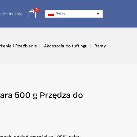
0
ejestruj się
Polski
yżenie i Rzeźbienie
Akcesoria do tuftingu
Ramy
ara 500 g Przędza do
łęboki odcień szarości ze 100% wełny