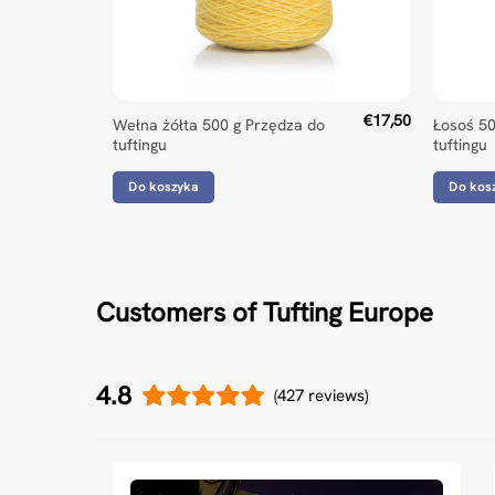
€
17,50
Wełna żółta 500 g Przędza do
Łosoś 5
tuftingu
tuftingu
Do koszyka
Do kos
Customers of Tufting Europe
4.8
(427 reviews)