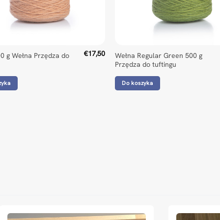
€
17,50
00 g Wełna Przędza do
Wełna Regular Green 500 g
Przędza do tuftingu
zyka
Do koszyka