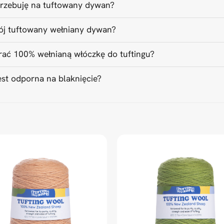
otrzebuję na tuftowany dywan?
ój tuftowany wełniany dywan?
ać 100% wełnianą włóczkę do tuftingu?
est odporna na blaknięcie?
ed Universal Time)