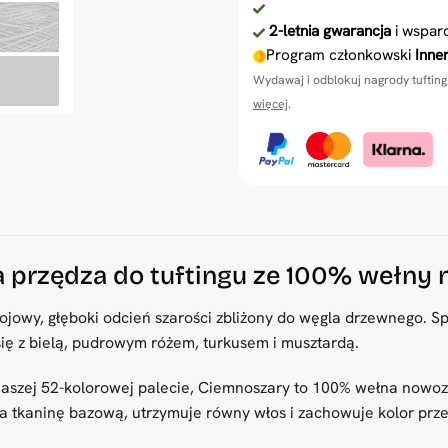
2-letnia gwarancja
i wsparc
Program członkowski
Inner
Wydawaj i odblokuj nagrody tufting
więcej
.
 przędza do tuftingu ze 100% wełny 
ojowy, głęboki odcień szarości zbliżony do węgla drzewnego. Sp
 się z bielą, pudrowym różem, turkusem i musztardą.
aszej 52-kolorowej palecie, Ciemnoszary to 100% wełna nowoze
a tkaninę bazową, utrzymuje równy włos i zachowuje kolor prze