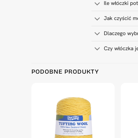
Ile włóczki p
Jak czyścić m
Dlaczego wybr
Czy włóczka j
Product Reviews
PODOBNE PRODUKTY
Dark Grey 500 g Wool Tufting Yarn
Golly Peeters
Rating: 5/5
Kleur conform kleurkaart.
Mon Jun 30 2025 14:10:19 GMT+0000 (Coordinat