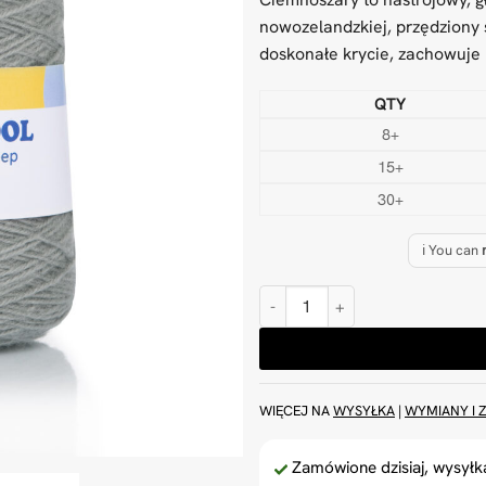
nowozelandzkiej, przędziony s
doskonałe krycie, zachowuje k
QTY
8+
15+
30+
ℹ️ You can
ilość Wełna ciemnoszara 500 g P
WIĘCEJ NA
WYSYŁKA
|
WYMIANY I 
Zamówione dzisiaj, wysył