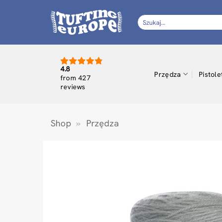
Przewiń
do
Szukaj:
zawartości
4.8
Przędza
Pistole
from 427
reviews
Shop
»
Przędza