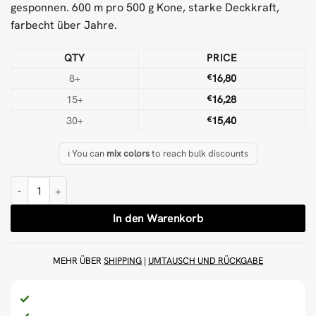
gesponnen. 600 m pro 500 g Kone, starke Deckkraft,
farbecht über Jahre.
QTY
PRICE
8+
€
16,80
15+
€
16,28
30+
€
15,40
ℹ️ You can
mix colors
to reach bulk discounts
Dunkelbraun 500 g Wolle Tufting-Garn Menge
In den Warenkorb
MEHR ÜBER
SHIPPING
|
UMTAUSCH UND RÜCKGABE