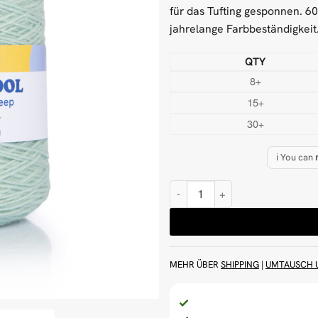
für das Tufting gesponnen. 6
jahrelange Farbbeständigkeit
QTY
8+
15+
30+
ℹ️ You can
Helles Aqua 500 g Wolle Tuftin
MEHR ÜBER
SHIPPING
|
UMTAUSCH 