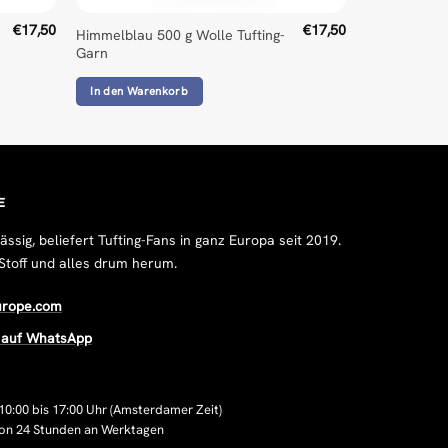
€
17,50
€
17,50
Himmelblau 500 g Wolle Tufting-
Garn
In den Warenkorb
E
sig, beliefert Tufting-Fans in ganz Europa seit 2019.
Stoff und alles drum herum.
urope.com
s auf WhatsApp
10:00 bis 17:00 Uhr (Amsterdamer Zeit)
von 24 Stunden an Werktagen