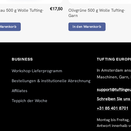
€
17,50
au 500 g Wolle Tufting-
Olivgrüne 500 g Wolle Tufting-
Garn
 Warenkorb
In den Warenkorb
BUSINESS
TUFTING EUROP
In Amsterdam ansäs
Workshop-Lieferprogramm
Maschinen, Garn, 
Bestellungen & institutionelle Abrechnung
support@tuftinge
Affiliates
Schreiben Sie un
Teppich der Woche
+31 85 401 8701
Montag bis Freitag, 
Antwort innerhalb 