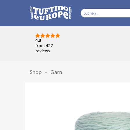
Zum
Inhalt
Suchen
nach:
springen
4.8
from 427
reviews
Shop
»
Garn