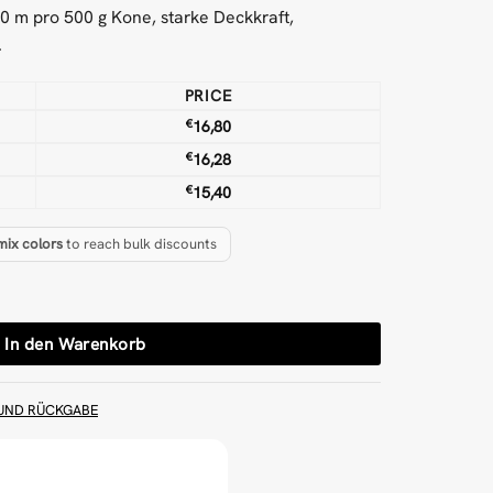
00 m pro 500 g Kone, starke Deckkraft,
.
PRICE
€
16,80
€
16,28
€
15,40
mix colors
to reach bulk discounts
g-Garn Menge
In den Warenkorb
UND RÜCKGABE