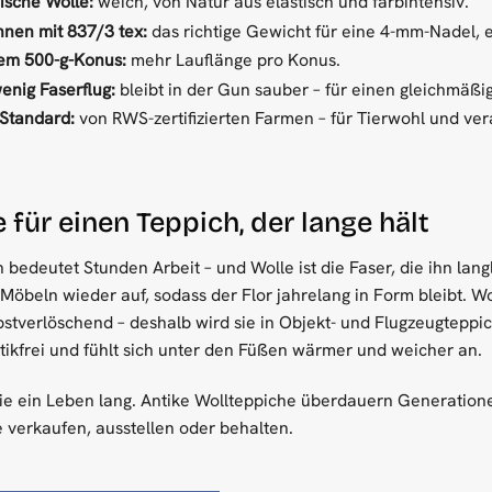
ische Wolle:
weich, von Natur aus elastisch und farbintensiv.
nnen mit 837/3 tex:
das richtige Gewicht für eine 4-mm-Nadel, e
em 500-g-Konus:
mehr Lauflänge pro Konus.
enig Faserflug:
bleibt in der Gun sauber – für einen gleichmäßi
Standard:
von RWS-zertifizierten Farmen – für Tierwohl und ve
für einen Teppich, der lange hält
h bedeutet Stunden Arbeit – und Wolle ist die Faser, die ihn lang
Möbeln wieder auf, sodass der Flor jahrelang in Form bleibt. 
stverlöschend – deshalb wird sie in Objekt- und Flugzeugteppich
atikfrei und fühlt sich unter den Füßen wärmer und weicher an.
 sie ein Leben lang. Antike Wollteppiche überdauern Generationen.
e verkaufen, ausstellen oder behalten.