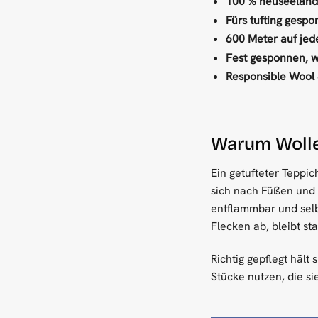
100 % neuseeländ
Fürs tufting gespo
600 Meter auf jed
Fest gesponnen, w
Responsible Wool 
Warum Wolle 
Ein getufteter Teppic
sich nach Füßen und 
entflammbar und selb
Flecken ab, bleibt st
Richtig gepflegt hält
Stücke nutzen, die si