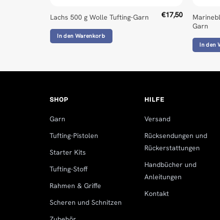
€
17,50
Marinebl
Lachs 500 g Wolle Tufting-Garn
Garn
In den Warenkorb
In den
SHOP
HILFE
Garn
Versand
Tufting-Pistolen
Rücksendungen und
Rückerstattungen
Starter Kits
Handbücher und
Tufting-Stoff
Anleitungen
Rahmen & Griffe
Kontakt
Scheren und Schnitzen
Zubehör