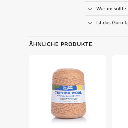
Warum sollte 
Ist das Garn f
Product Reviews
ÄHNLICHE PRODUKTE
Light Aqua 500 g Wool Tufting Yarn
Mariie
Rating: 5/5
Super jolie. Des couleurs qui sortent un peu de l’
Wed Aug 07 2024 21:57:52 GMT+0000 (Coordinat