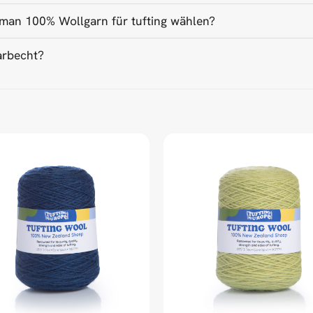
man 100% Wollgarn für tufting wählen?
arbecht?
ordinaire.
ed Universal Time)