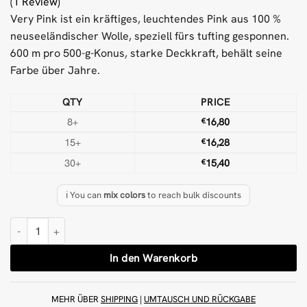
(1 Review)
Very Pink ist ein kräftiges, leuchtendes Pink aus 100 %
neuseeländischer Wolle, speziell fürs tufting gesponnen.
600 m pro 500-g-Konus, starke Deckkraft, behält seine
Farbe über Jahre.
QTY
PRICE
8+
€
16,80
15+
€
16,28
30+
€
15,40
ℹ️ You can
mix colors
to reach bulk discounts
Sehr pinkes 500 g Woll-Tufting-Garn Menge
In den Warenkorb
MEHR ÜBER
SHIPPING
|
UMTAUSCH UND RÜCKGABE