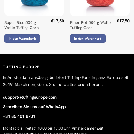
€
17,50
€
17,50
Super Blue 500 g
Fluor Rot 500 g Wolle
Wolle Tufting-Garn
Tufting-Garn
In den Warenkorb
In den Warenkorb
TUFTING EUROPE
In Amsterdam ansässig, beliefert Tufting-Fans in ganz Europa seit
2019. Maschinen, Garn, Stoff und alles drum herum.
support@tuftingeurope.com
Schreiben Sie uns auf WhatsApp
+31 85 401 8701
Montag bis Freitag, 10:00 bis 17:00 Uhr (Amsterdamer Zeit)