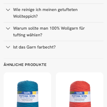
Wie reinige ich meinen getufteten
Wollteppich?
Warum sollte man 100% Wollgarn für
tufting wählen?
Ist das Garn farbecht?
Product Reviews
ÄHNLICHE PRODUKTE
Very Pink 500 g Wool Tufting Yarn
Jonas Larsson
Rating: 5/5
Good quality yarn at a great price!
Mon Jan 13 2025 15:19:55 GMT+0000 (Coordinated Universa