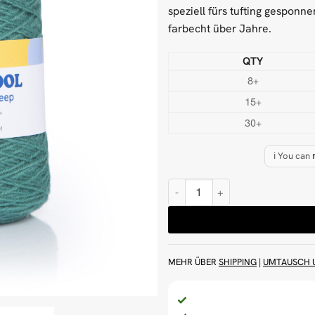
speziell fürs tufting gesponn
farbecht über Jahre.
QTY
8+
15+
30+
ℹ️ You can
Türkisfarbene 500 g Wolle Tuft
MEHR ÜBER
SHIPPING
|
UMTAUSCH 