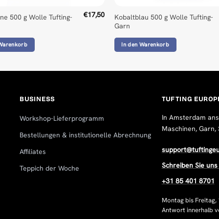
€
17,50
ne 500 g Wolle Tufting-
Kobaltblau 500 g Wolle Tufting-
Garn
 Warenkorb
In den Warenkorb
BUSINESS
TUFTING EUROP
In Amsterdam ansäs
Workshop-Lieferprogramm
Maschinen, Garn, 
Bestellungen & institutionelle Abrechnung
support@tuftinge
Affiliates
Schreiben Sie un
Teppich der Woche
+31 85 401 8701
Montag bis Freitag, 
Antwort innerhalb 