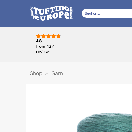
Zum
Inhalt
Suchen
nach:
springen
4.8
from 427
reviews
Shop
»
Garn