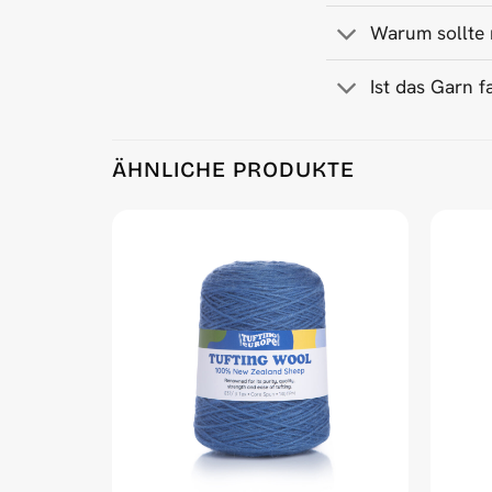
Warum sollte 
Ist das Garn f
Product Reviews
ÄHNLICHE PRODUKTE
Teal 500 g Wool Tufting Yarn
Jonas Larsson
Rating: 5/5
Good quality yarn at a great price!
Mon Jan 13 2025 15:20:05 GMT+0000 (Coordinat