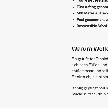
100 % neuseeländ
Fürs tufting gespo
600 Meter auf jed
Fest gesponnen, w
Responsible Wool 
Warum Wolle 
Ein getufteter Teppic
sich nach Füßen und 
entflammbar und selb
Flecken ab, bleibt st
Richtig gepflegt hält
Stücke nutzen, die si