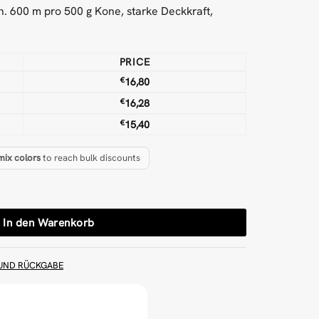
en. 600 m pro 500 g Kone, starke Deckkraft,
PRICE
€
16,80
€
16,28
€
15,40
mix colors
to reach bulk discounts
ing-Garn Menge
In den Warenkorb
UND RÜCKGABE