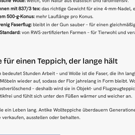
ische Wolle:
weich, von Natur aus elastisch und farbintensiv.
nnen mit 837/3 tex:
das richtige Gewicht für eine 4-mm-Nadel, e
em 500-g-Konus:
mehr Lauflänge pro Konus.
enig Faserflug:
bleibt in der Gun sauber – für einen gleichmäßi
Standard:
von RWS-zertifizierten Farmen – für Tierwohl und ve
für einen Teppich, der lange hält
h bedeutet Stunden Arbeit – und Wolle ist die Faser, die ihn lang
Möbeln wieder auf, sodass der Flor jahrelang in Form bleibt. 
stverlöschend – deshalb wird sie in Objekt- und Flugzeugteppich
atikfrei und fühlt sich unter den Füßen wärmer und weicher an.
 sie ein Leben lang. Antike Wollteppiche überdauern Generationen.
e verkaufen, ausstellen oder behalten.