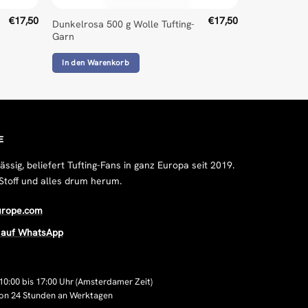
€
17,50
€
17,50
Dunkelrosa 500 g Wolle Tufting-
Garn
In den Warenkorb
E
sig, beliefert Tufting-Fans in ganz Europa seit 2019.
Stoff und alles drum herum.
urope.com
s auf WhatsApp
10:00 bis 17:00 Uhr (Amsterdamer Zeit)
von 24 Stunden an Werktagen