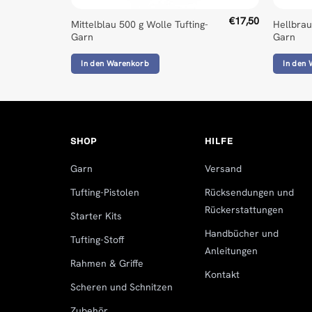
€
17,50
Mittelblau 500 g Wolle Tufting-
Hellbrau
Garn
Garn
In den Warenkorb
In den
SHOP
HILFE
Garn
Versand
Tufting-Pistolen
Rücksendungen und
Rückerstattungen
Starter Kits
Handbücher und
Tufting-Stoff
Anleitungen
Rahmen & Griffe
Kontakt
Scheren und Schnitzen
Zubehör