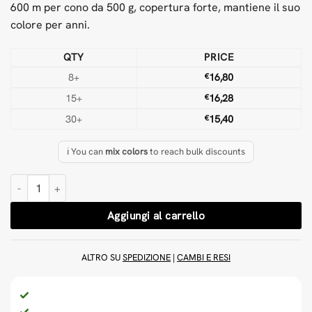
600 m per cono da 500 g, copertura forte, mantiene il suo
colore per anni.
QTY
PRICE
8+
€
16,80
15+
€
16,28
30+
€
15,40
ℹ️ You can
mix colors
to reach bulk discounts
Lana Kaki 500 g Filato per tufting quantità
Aggiungi al carrello
ALTRO SU
SPEDIZIONE
|
CAMBI E RESI