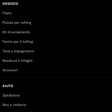
Primary Tufting Cloth 100x100cm
NEGOZIO
NIKITA
Filato
Rating: 5/5
No Review
Pistole per tufting
Mon Apr 21 2025 08:49:04 GMT+0000 (Coordinated Universa
Kit di avviamento
Primary Tufting Cloth 100x100cm
Frank
Panno per il tufting
Rating: 5/5
Telai e impugnature
Schnell Lieferung. Das Material lässt sich gut bearbeiten. Un
Fri Jan 24 2025 13:43:56 GMT+0000 (Coordinated Universal
Rasatura e Intaglio
Accessori
AIUTO
Spedizione
Resi e rimborsi