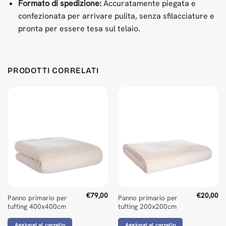
Formato di spedizione:
Accuratamente piegata e
confezionata per arrivare pulita, senza sfilacciature e
pronta per essere tesa sul telaio.
Product Reviews
PRODOTTI CORRELATI
Primary Tufting Cloth 100x100cm
Sumeyra
Rating: 5/5
Yes its perfect !
Thu May 21 2026 08:16:26 GMT+0000 (Coordinated Universa
Primary Tufting Cloth 100x100cm
Peter van Rijen
Rating: 5/5
No Review
Mon Mar 09 2026 01:09:40 GMT+0000 (Coordinated Univers
€
79,00
€
20,00
Panno primario per
Panno primario per
Primary Tufting Cloth 100x100cm
tufting 400x400cm
tufting 200x200cm
Rudolf Post
Aggiungi al carrello
Aggiungi al carrello