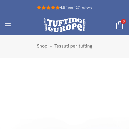
Salta
4.8
from 427 reviews
ai
contenuti
0
Shop
»
Tessuti per tufting