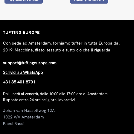
Rating: 5/5
My tufting results so far
Sat Sep 27 2025 06:16:09 GMT+0000 (Coordinated Universa
Primary Tufting Cloth 100x100cm
linawth1
TUFTING EUROPE
Rating: 5/5
Con sede ad Amsterdam, forniamo tufter in tutta Europa dal
Bedankt voor de snelle levering.
2019. Macchine, filato, tessuto e tutto ciò che li riguarda.
Tue Sep 09 2025 04:33:40 GMT+0000 (Coordinated Universa
Primary Tufting Cloth 100x100cm
support@tuftingeurope.com
Nikita D. Tufting
Scrivici su WhatsApp
Rating: 5/5
+31 85 401 8701
Good product
Thu May 08 2025 11:40:04 GMT+0000 (Coordinated Universa
Dal lunedì al venerdì, dalle 10:00 alle 17:00 ora di Amsterdam
Risposte entro 24 ore nei giorni lavorativi
Primary Tufting Cloth 100x100cm
Haydee Civello
Johan van Hasseltweg 12A
Rating: 5/5
1022 WV Amsterdam
Ottimo prodotto
Paesi Bassi
Fri May 02 2025 05:28:49 GMT+0000 (Coordinated Universal