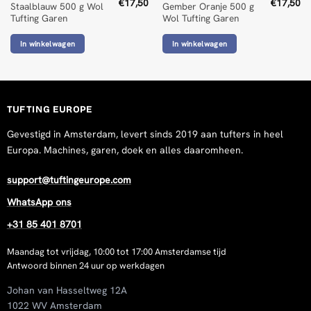
Wed Jan 28 2026 08:46:40 GMT+0000 (Coordinated Universa
€
17,50
€
17,50
Staalblauw 500 g Wol
Gember Oranje 500 g
Dark Green 500 g Wool Tufting Yarn
Tufting Garen
Wol Tufting Garen
Robin van den hoek
In winkelwagen
In winkelwagen
Rating: 5/5
Instagram: @robbies. rugs
Wed Jan 07 2026 09:40:14 GMT+0000 (Coordinated Universa
Dark Green 500 g Wool Tufting Yarn
TUFTING EUROPE
Beleefworkshops
Gevestigd in Amsterdam, levert sinds 2019 aan tufters in heel
Rating: 5/5
Europa. Machines, garen, doek en alles daaromheen.
mooie qualiteit, juiste kleurafbeelding
Wed Jan 08 2025 11:24:45 GMT+0000 (Coordinated Universa
support@tuftingeurope.com
WhatsApp ons
+31 85 401 8701
Maandag tot vrijdag, 10:00 tot 17:00 Amsterdamse tijd
Antwoord binnen 24 uur op werkdagen
Johan van Hasseltweg 12A
1022 WV Amsterdam