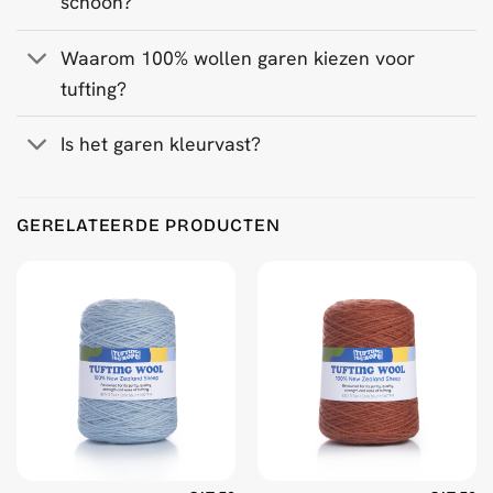
schoon?
Waarom 100% wollen garen kiezen voor
tufting?
Is het garen kleurvast?
Product Reviews
GERELATEERDE PRODUCTEN
Dark Green 500 g Wool Tufting Yarn
Thalia
Rating: 2/5
It was my first time working with natural wool for tufting, bu
Fri Apr 17 2026 16:56:16 GMT+0000 (Coordinated Universal
Dark Green 500 g Wool Tufting Yarn
Ida Vincon
Rating: 5/5
My recent project