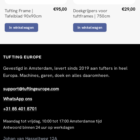
€
95,00
€
29,00
Tufting Frame |
Doekgrijpers voor
Tafelblad 90x90cm
tuftframes | 750cm
In winkelwagen
In winkelwagen
TUFTING EUROPE
Gevestigd in Amsterdam, levert sinds 2019 aan tufters in heel
Europa. Machines, garen, doek en alles daaromheen.
support@tuftingeurope.com
WhatsApp ons
+31 85 401 8701
Maandag tot vrijdag, 10:00 tot 17:00 Amsterdamse tijd
Antwoord binnen 24 uur op werkdagen
Johan van Hasseltweg 12A