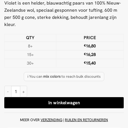
Violet is een helder, blauwachtig paars van 100% Nieuw-
Zeelandse wol, speciaal gesponnen voor tufting. 600 m
per 500 g cone, sterke dekking, behoudt jarenlang zijn
kleur.
QTY
PRICE
8+
€
16,80
15+
€
16,28
30+
€
15,40
ℹ️ You can
mix colors
to reach bulk discounts
Violet 500 g Wol Tufting Garen aantal
In winkelwagen
MEER OVER
VERZENDING
|
RUILEN EN RETOURNEREN