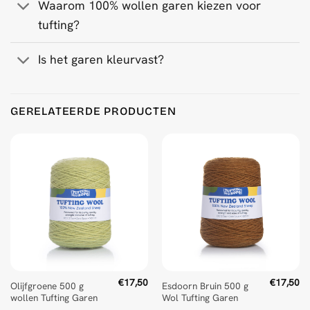
Waarom 100% wollen garen kiezen voor
tufting?
Is het garen kleurvast?
Product Reviews
GERELATEERDE PRODUCTEN
Violet 500 g Wool Tufting Yarn
Monik
Rating: 5/5
Beautifull colour
Mon Oct 20 2025 16:08:22 GMT+0000 (Coordinated Universa
€
17,50
€
17,50
Olijfgroene 500 g
Esdoorn Bruin 500 g
wollen Tufting Garen
Wol Tufting Garen