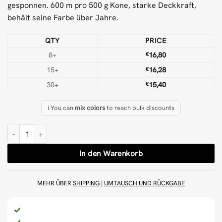
gesponnen. 600 m pro 500 g Kone, starke Deckkraft,
behält seine Farbe über Jahre.
QTY
PRICE
8+
€
16,80
15+
€
16,28
30+
€
15,40
ℹ️ You can
mix colors
to reach bulk discounts
Hellviolett 500 g Wolle Tufting-Garn Menge
In den Warenkorb
MEHR ÜBER
SHIPPING
|
UMTAUSCH UND RÜCKGABE