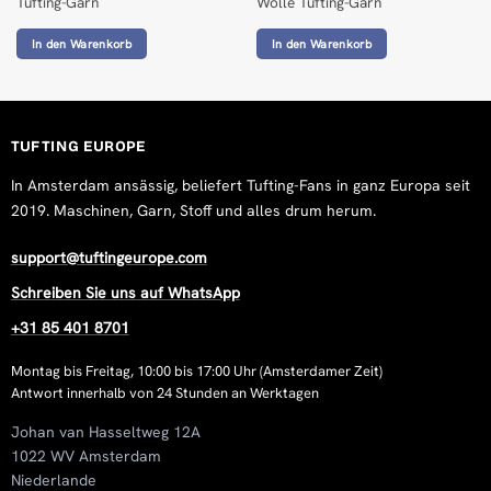
Red 500 g Wool Tufting Yarn
Tufting-Garn
Wolle Tufting-Garn
Marijn Fransen
In den Warenkorb
In den Warenkorb
Rating: 5/5
Tufted this
Mon Oct 20 2025 13:28:13 GMT+0000 (Coordinated Universa
Red 500 g Wool Tufting Yarn
TUFTING EUROPE
Jonas Larsson
In Amsterdam ansässig, beliefert Tufting-Fans in ganz Europa seit
Rating: 5/5
2019. Maschinen, Garn, Stoff und alles drum herum.
Good quality yarn at a great price!
Mon Jan 13 2025 15:19:35 GMT+0000 (Coordinated Universa
support@tuftingeurope.com
Schreiben Sie uns auf WhatsApp
+31 85 401 8701
Montag bis Freitag, 10:00 bis 17:00 Uhr (Amsterdamer Zeit)
Antwort innerhalb von 24 Stunden an Werktagen
Johan van Hasseltweg 12A
1022 WV Amsterdam
Niederlande