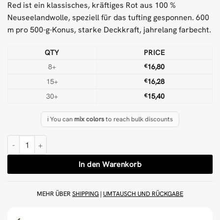
Red ist ein klassisches, kräftiges Rot aus 100 %
Neuseelandwolle, speziell für das tufting gesponnen. 600
m pro 500-g-Konus, starke Deckkraft, jahrelang farbecht.
QTY
PRICE
8+
€
16,80
15+
€
16,28
30+
€
15,40
ℹ️ You can
mix colors
to reach bulk discounts
Rote 500 g Wolle Tufting-Garn Menge
In den Warenkorb
MEHR ÜBER
SHIPPING
|
UMTAUSCH UND RÜCKGABE