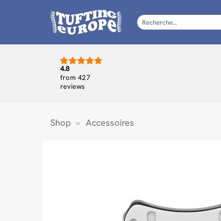
Passer
au
Recherche
pour :
contenu
4.8
from 427
reviews
Shop
»
Accessoires