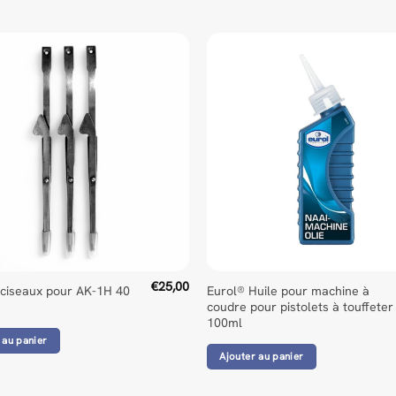
€
25,00
 ciseaux pour AK-1H 40
Eurol® Huile pour machine à
coudre pour pistolets à touffeter
100ml
 au panier
Ajouter au panier