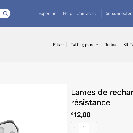
Expédition
Help
Contactez
Se connecter 
Fils
Tufting guns
Toiles
Kit T
Lames de recha
résistance
12,00
€
quantité de Lames de rechange 