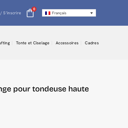
0
/ S’inscrire
Français
ufting
Tonte et Ciselage
Accessoires
Cadres
nge pour tondeuse haute
pour tondeuse haute résistance