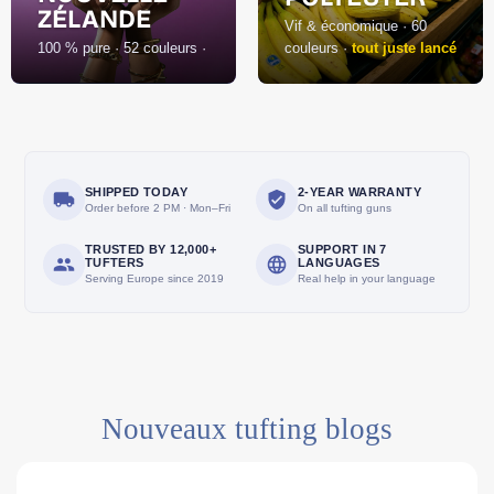
ZÉLANDE
Vif & économique · 60
100 % pure · 52 couleurs ·
couleurs ·
tout juste lancé
SHIPPED TODAY
2-YEAR WARRANTY
Order before 2 PM · Mon–Fri
On all tufting guns
TRUSTED BY 12,000+
SUPPORT IN 7
TUFTERS
LANGUAGES
Serving Europe since 2019
Real help in your language
Nouveaux tufting blogs