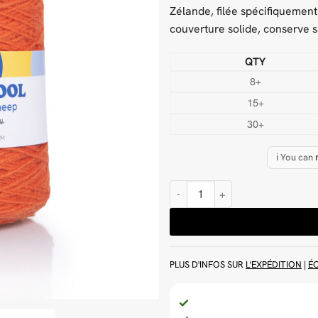
Zélande, filée spécifiquement
couverture solide, conserve 
QTY
8+
15+
30+
ℹ️ You can
quantité de Orange Blast 500 g L
PLUS D'INFOS SUR
L'EXPÉDITION
|
É