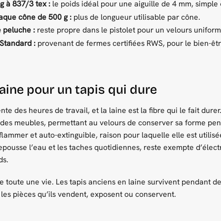
ng à 837/3 tex :
le poids idéal pour une aiguille de 4 mm, simple 
aque cône de 500 g :
plus de longueur utilisable par cône.
e peluche :
reste propre dans le pistolet pour un velours unifo
Standard :
provenant de fermes certifiées RWS, pour le bien-êtr
laine pour un tapis qui dure
nte des heures de travail, et la laine est la fibre qui le fait dur
 des meubles, permettant au velours de conserver sa forme pen
enflammer et auto-extinguible, raison pour laquelle elle est utili
epousse l’eau et les taches quotidiennes, reste exempte d’électr
ds.
e toute une vie. Les tapis anciens en laine survivent pendant des
r les pièces qu’ils vendent, exposent ou conservent.