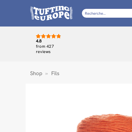
Passer
au
Recherche
pour :
contenu
4.8
from 427
reviews
Shop
»
Fils