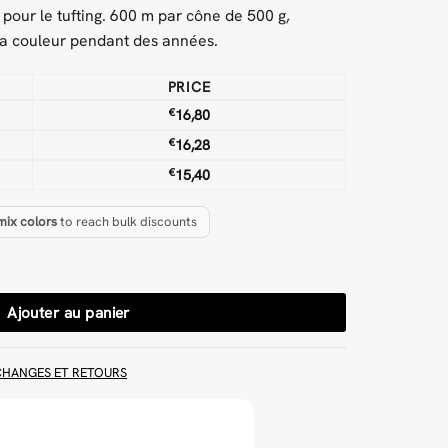
 pour le tufting. 600 m par cône de 500 g,
sa couleur pendant des années.
PRICE
€
16,80
€
16,28
€
15,40
mix colors
to reach bulk discounts
aine Fil à touffeter
Ajouter au panier
CHANGES ET RETOURS