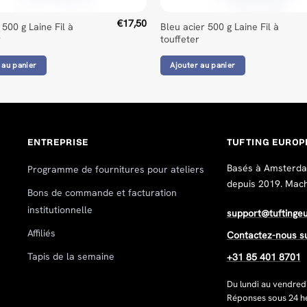
€
17,50
 500 g Laine Fil à
Bleu acier 500 g Laine Fil à
r
touffeter
 au panier
Ajouter au panier
ENTREPRISE
TUFTING EUROP
Basés à Amsterdam
Programme de fournitures pour ateliers
depuis 2019. Machin
Bons de commande et facturation
institutionnelle
support@tuftinge
Affiliés
Contactez-nous s
Tapis de la semaine
+31 85 401 8701
Du lundi au vendred
Réponses sous 24 he