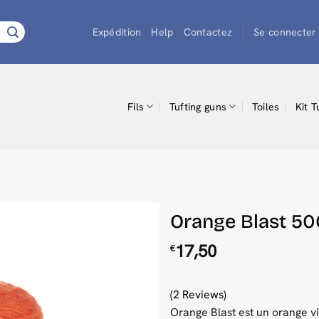
Expédition
Help
Contactez
Se connecter 
Fils
Tufting guns
Toiles
Kit T
Orange Blast 500
17,50
€
(2 Reviews)
Orange Blast est un orange v