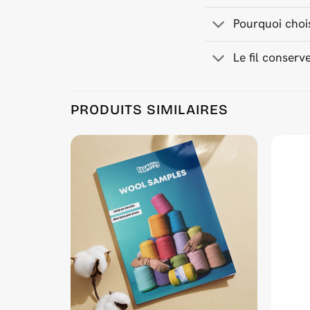
Pourquoi chois
Le fil conserve
Product Reviews
PRODUITS SIMILAIRES
Orange Blast 500 g Wool Tufting Yarn
Tim Conradi
Rating: 5/5
Here is our Yoga Tiger :) @conradicreates
Mon Dec 22 2025 06:32:24 GMT+0000 (Coordinat
Orange Blast 500 g Wool Tufting Yarn
Marijn Fransen
Rating: 5/5
Tufted this
Mon Oct 20 2025 13:28:36 GMT+0000 (Coordinat