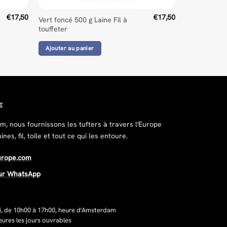
€
17,50
€
17,50
Vert foncé 500 g Laine Fil à
touffeter
Ajouter au panier
E
, nous fournissons les tufters à travers l'Europe
es, fil, toile et tout ce qui les entoure.
urope.com
ur WhatsApp
i, de 10h00 à 17h00, heure d'Amsterdam
ures les jours ouvrables