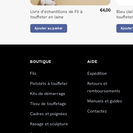
€
4,00
Livre d’échantillons de Fil à
Bleu ciel
touffeter en laine
touffete
Ajouter au panier
Ajouter
BOUTIQUE
AIDE
Fils
Expédition
Pistolets à touffeter
Retours et
remboursements
Kits de démarrage
Manuels et guides
Tissu de touffetage
Contactez
Cadres et poignées
Rasage et sculpture