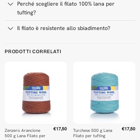
Perché scegliere il filato 100% lana per
tufting?
Il filato è resistente allo sbiadimento?
Product Reviews
PRODOTTI CORRELATI
Light Pink 500 g Wool Tufting Yarn
Jonas Larsson
Rating: 5/5
Good quality yarn at a great price!
Mon Jan 13 2025 15:20:28 GMT+0000 (Coordinated Universa
€
17,50
€
17,50
Zenzero Arancione
Turchese 500 g Lana
500 g Lana Filato per
Filato per tufting