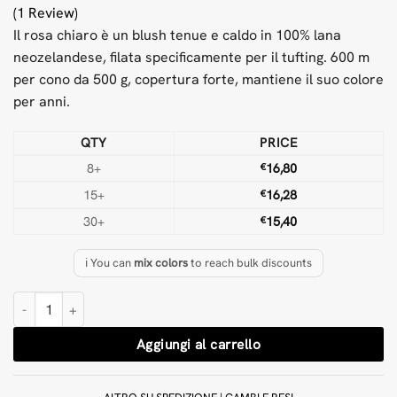
(1 Review)
Il rosa chiaro è un blush tenue e caldo in 100% lana
neozelandese, filata specificamente per il tufting. 600 m
per cono da 500 g, copertura forte, mantiene il suo colore
per anni.
QTY
PRICE
8+
€
16,80
15+
€
16,28
30+
€
15,40
ℹ️ You can
mix colors
to reach bulk discounts
Rosa chiaro 500 g di lana Filato per tufting quantità
Aggiungi al carrello