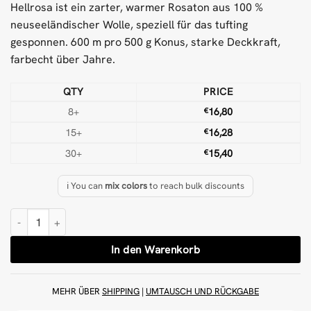
Hellrosa ist ein zarter, warmer Rosaton aus 100 %
neuseeländischer Wolle, speziell für das tufting
gesponnen. 600 m pro 500 g Konus, starke Deckkraft,
farbecht über Jahre.
QTY
PRICE
8+
€
16,80
15+
€
16,28
30+
€
15,40
ℹ️ You can
mix colors
to reach bulk discounts
Hellrosa 500 g Wolle Tufting-Garn Menge
In den Warenkorb
MEHR ÜBER
SHIPPING
|
UMTAUSCH UND RÜCKGABE