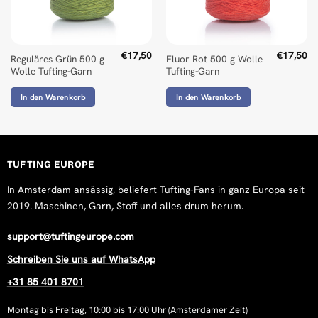
€
17,50
€
17,50
Reguläres Grün 500 g
Fluor Rot 500 g Wolle
Wolle Tufting-Garn
Tufting-Garn
In den Warenkorb
In den Warenkorb
TUFTING EUROPE
In Amsterdam ansässig, beliefert Tufting-Fans in ganz Europa seit
2019. Maschinen, Garn, Stoff und alles drum herum.
support@tuftingeurope.com
Schreiben Sie uns auf WhatsApp
+31 85 401 8701
Montag bis Freitag, 10:00 bis 17:00 Uhr (Amsterdamer Zeit)