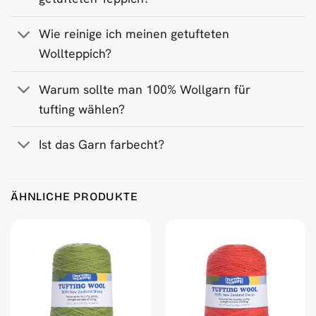
Wie reinige ich meinen getufteten
Wollteppich?
Warum sollte man 100% Wollgarn für
tufting wählen?
Ist das Garn farbecht?
Product Reviews
ÄHNLICHE PRODUKTE
Light Pink 500 g Wool Tufting Yarn
Jonas Larsson
Rating: 5/5
Good quality yarn at a great price!
Mon Jan 13 2025 15:20:28 GMT+0000 (Coordinated Universa