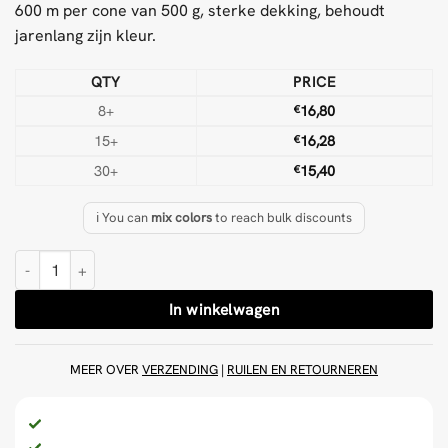
600 m per cone van 500 g, sterke dekking, behoudt
jarenlang zijn kleur.
QTY
PRICE
8+
€
16,80
15+
€
16,28
30+
€
15,40
ℹ️ You can
mix colors
to reach bulk discounts
Fluor Rood 500 g Wol Tufting Garen aantal
In winkelwagen
MEER OVER
VERZENDING
|
RUILEN EN RETOURNEREN