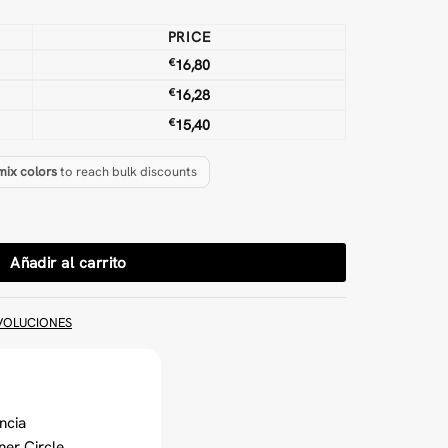
PRICE
€
16,80
€
16,28
€
15,40
mix colors
to reach bulk discounts
tufting cantidad
Añadir al carrito
VOLUCIONES
ncia
ner Circle