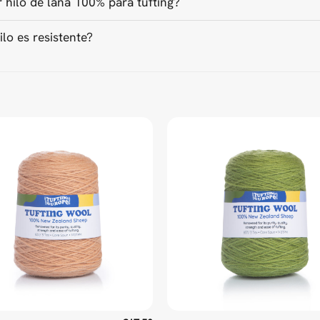
r hilo de lana 100% para tufting?
ilo es resistente?