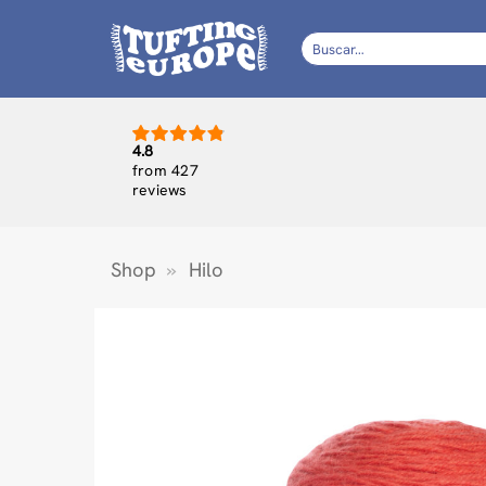
Saltar
al
Buscar
por:
contenido
4.8
from 427
reviews
Shop
»
Hilo