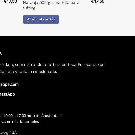
€
17,50
€
17,50
Naranja 500 g Lana Hilo para
tufting
Añadir al carrito
A
erdam, suministrando a tufters de toda Europa desde
lo, tela y todo lo relacionado.
urope.com
hatsApp
 de 10:00 a 17:00 hora de Ámsterdam
ras en días laborables
tweg 12A