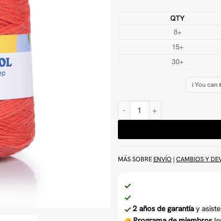
QTY
8+
15+
30+
ℹ️ You can
Fluor Rojo 500 g Lana Hilo para 
MÁS SOBRE
ENVÍO
|
CAMBIOS Y DE
2 años de garantía
y asiste
Programa de miembros
In