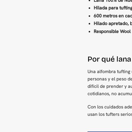
Lana 100% de Nue
Hilada para tuftin
600 metros en cad
Hilado apretado, b
Responsible Wool 
Por qué lana
Una alfombra tufting 
personas y el peso de
difícil de prender y 
cotidianos, no acumul
Con los cuidados ade
usan los tufters seri