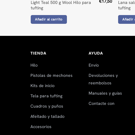
€
17,50
Light Teal 500 g Wool Hilo para
Lana sal
tufting
tufting
Añadir al carrito
Añadir 
TIENDA
AYUDA
Hilo
Envío
Pistolas de mechones
Devoluciones y
reembolsos
Kits de inicio
Manuales y guías
Tela para tufting
Contacte con
Cuadros y puños
Afeitado y tallado
Accesorios