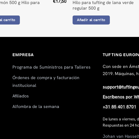
€
17,50
món 500 g Hilo para
Hilo para tufting de lana verde
regular 500 g
al carrito
Añadir al carrito
EMPRESA
TUFTING EUROP
Con sede en Ámst
Programa de Suministros para Talleres
2019. Máquinas, hi
Órdenes de compra y facturación
institucional
support@tuftinge
Afiliados
Escríbenos por W
Alfombra de la semana
+31 85 401 8701
De lunes a viernes,
Respuestas en 24 ho
Johan van Hassel