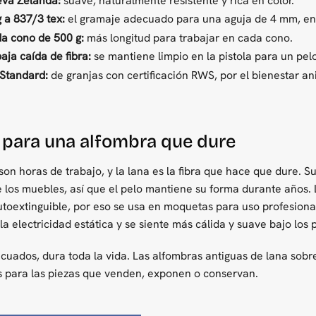
va Zelanda:
suave, naturalmente resistente y rica en color.
g a 837/3 tex:
el gramaje adecuado para una aguja de 4 mm, en h
a cono de 500 g:
más longitud para trabajar en cada cono.
aja caída de fibra:
se mantiene limpio en la pistola para un pel
Standard:
de granjas con certificación RWS, por el bienestar ani
 para una alfombra que dure
son horas de trabajo, y la lana es la fibra que hace que dure. Su
 los muebles, así que el pelo mantiene su forma durante años. 
autoextinguible, por eso se usa en moquetas para uso profesiona
a electricidad estática y se siente más cálida y suave bajo los p
cuados, dura toda la vida. Las alfombras antiguas de lana sobre
os para las piezas que venden, exponen o conservan.