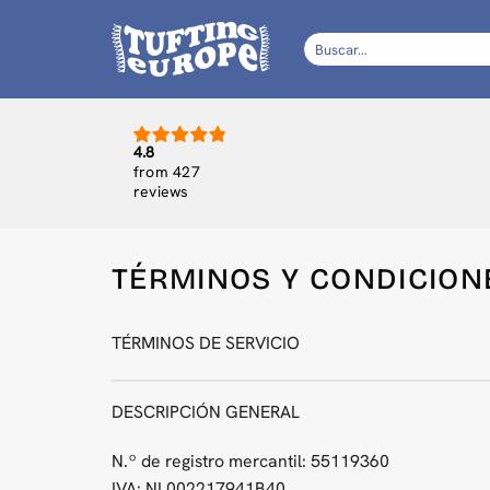
Saltar
al
Buscar
por:
contenido
4.8
from 427
reviews
TÉRMINOS Y CONDICION
TÉRMINOS DE SERVICIO
DESCRIPCIÓN GENERAL
N.º de registro mercantil: 55119360
IVA: NL002217941B40