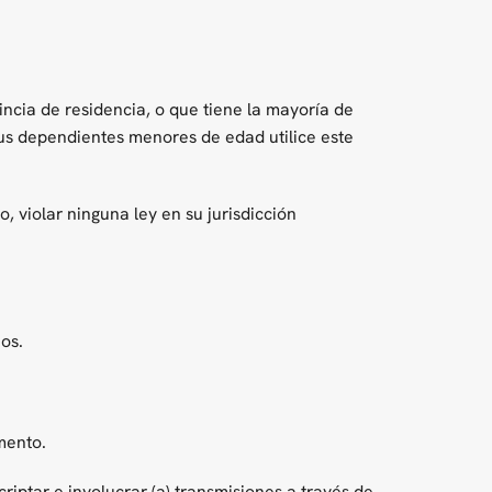
incia de residencia, o que tiene la mayoría de
sus dependientes menores de edad utilice este
, violar ninguna ley en su jurisdicción
os.
mento.
criptar e involucrar (a) transmisiones a través de