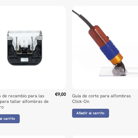
€
9,00
s de recambio para las
Guía de corte para alfombras
para tallar alfombras de
Click-On
ro
Añadir al carrito
al carrito