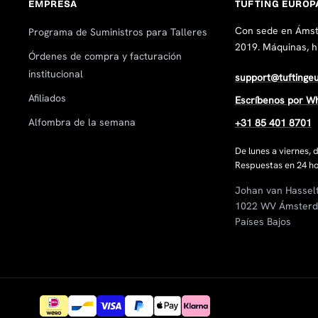
EMPRESA
TUFTING EUROP
Con sede en Ámst
Programa de Suministros para Talleres
2019. Máquinas, hi
Órdenes de compra y facturación
institucional
support@tuftinge
Afiliados
Escríbenos por W
Alfombra de la semana
+31 85 401 8701
De lunes a viernes,
Respuestas en 24 ho
Johan van Hassel
1022 WV Ámster
Países Bajos