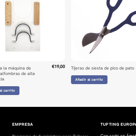
ed Universal Time)
_floorist
d Universal Time)
€
19,00
a la máquina de
Tijeras de siesta de pico de pato
 alfombras de alta
;-)
cia
Añadir al carrito
ed Universal Time)
al carrito
d Universal Time)
EMPRESA
TUFTING EUROP
Con sede en Ámst