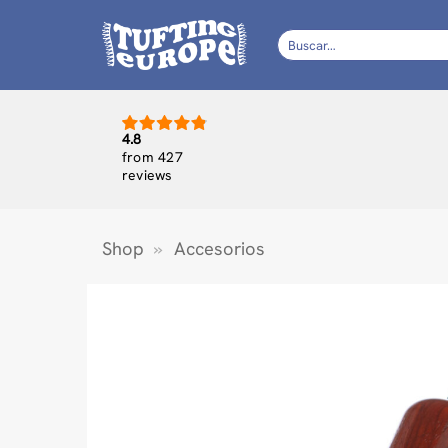
Saltar
al
Buscar
por:
contenido
4.8
from 427
reviews
Shop
»
Accesorios