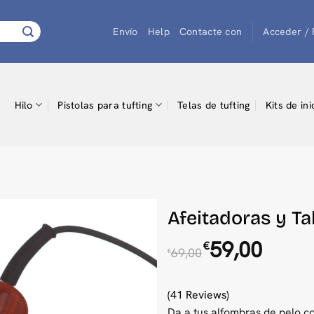
Envío
Help
Contacte con
Acceder / 
Hilo
Pistolas para tufting
Telas de tufting
Kits de ini
Afeitadoras y T
El
El
59,00
€
69,00
€
precio
precio
original
actual
era:
es:
(41 Reviews)
€69,00.
€59,00.
Da a tus alfombras de pelo co