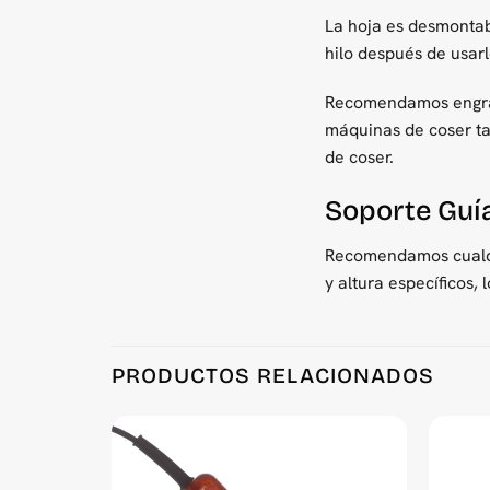
La hoja es desmontabl
hilo después de usarl
Recomendamos engrasa
máquinas de coser tam
de coser.
Soporte Guía
Recomendamos cualqui
y altura específicos,
Product Reviews
PRODUCTOS RELACIONADOS
Rug Shaving & Carving Clippers
Macy van Barneveld
Rating: 5/5
One of my recent projects. Its good quality and fa