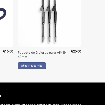
€
16,00
€
25,00
Paquete de 3 tijeras para AK-1H
40mm
Añadir al carrito
A
erdam, suministrando a tufters de toda Europa desde