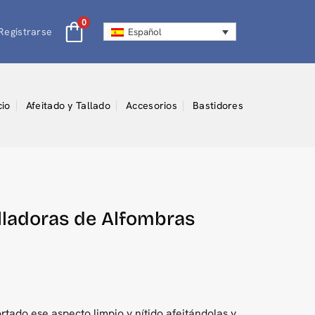
0
Registrarse
Español
cio
Afeitado y Tallado
Accesorios
Bastidores
alladoras de Alfombras
rtado ese aspecto limpio y nítido afeitándolas y