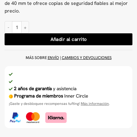
de 40 mm te ofrece copias de seguridad fiables al mejor
precio.
Paquete de 3 tijeras para AK-1H 40mm cantidad
Añadir al carrito
MÁS SOBRE
ENVÍO
|
CAMBIOS Y DEVOLUCIONES
2 años de garantía
y asistencia
Programa de miembros
Inner Circle
¡Gaste y desbloquee recompensas tufting!
Más información
.