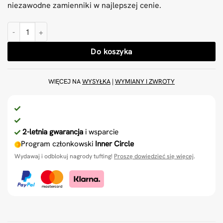
niezawodne zamienniki w najlepszej cenie.
ilość Zestaw 3 nożyczek do AK-1H 40 mm
Do koszyka
WIĘCEJ NA
WYSYŁKA
|
WYMIANY I ZWROTY
2-letnia gwarancja
i wsparcie
Program członkowski
Inner Circle
Wydawaj i odblokuj nagrody tufting!
Proszę dowiedzieć się więcej
.