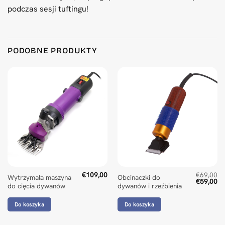
podczas sesji tuftingu!
PODOBNE PRODUKTY
€
109,00
€
69,00
Wytrzymała maszyna
Obcinaczki do
Pierwotn
Ak
€
59,00
do cięcia dywanów
dywanów i rzeźbienia
cena
ce
wynosiła:
wy
€69,00.
€5
Do koszyka
Do koszyka