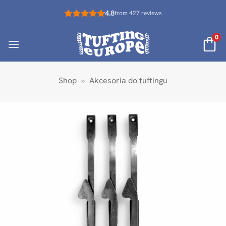
Przewiń
4.8
from 427 reviews
do
zawartości
0
Shop
»
Akcesoria do tuftingu