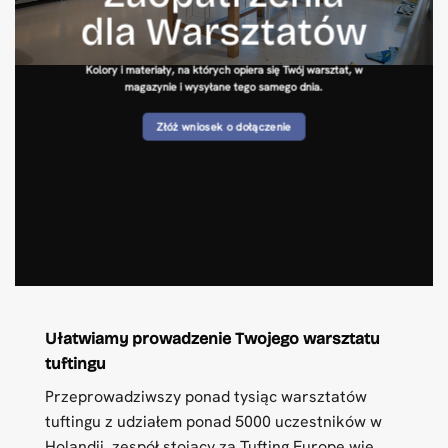
dla Warsztatów
Kolory i materiały, na których opiera się Twój warsztat, w
magazynie i wysyłane tego samego dnia.
Złóż wniosek o dołączenie
Ułatwiamy prowadzenie Twojego warsztatu
tuftingu
Przeprowadziwszy ponad tysiąc warsztatów
tuftingu z udziałem ponad 5000 uczestników w
Holandii, zespół stojący za Tufting Europe wie,