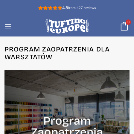
Przewiń
4.8
from 427 reviews
do
zawartości
0
PROGRAM ZAOPATRZENIA DLA
WARSZTATÓW
Program
Zaopatrzenia