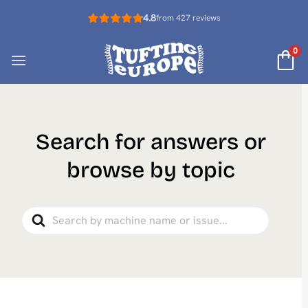
Saltar
4.8
from 427 reviews
al
contenido
0
Search for answers or
browse by topic
Search
For