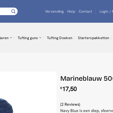
Verzending
Help
Contact
Login /
Garen
Tufting guns
Tufting Doeken
Starterspakketten
Marineblauw 500
17,50
€
(2 Reviews)
Navy Blue is een diep, sfeer