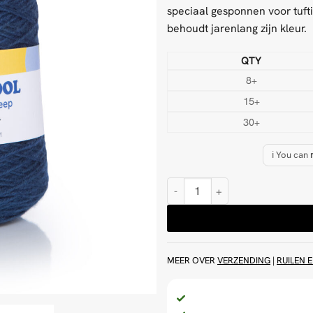
speciaal gesponnen voor tufti
behoudt jarenlang zijn kleur.
QTY
8+
15+
30+
ℹ️ You can
Marineblauw 500 g Wol Tufting 
MEER OVER
VERZENDING
|
RUILEN 