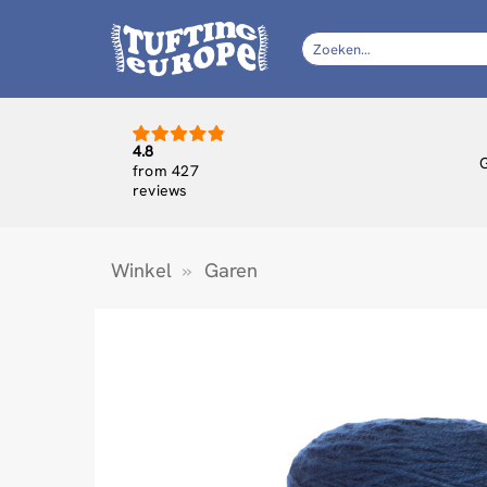
Ga
naar
Zoeken
naar:
inhoud
4.8
from 427
reviews
Winkel
»
Garen