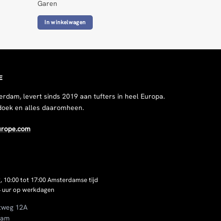
Garen
In winkelwagen
E
erdam, levert sinds 2019 aan tufters in heel Europa.
doek en alles daaromheen.
urope.com
, 10:00 tot 17:00 Amsterdamse tijd
 uur op werkdagen
tweg 12A
dam