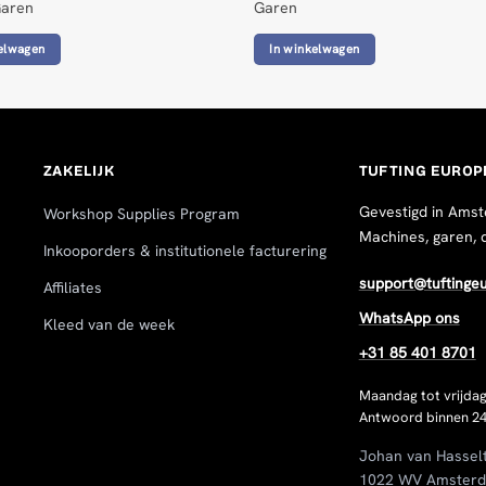
Garen
Garen
elwagen
In winkelwagen
ZAKELIJK
TUFTING EUROP
Gevestigd in Amst
Workshop Supplies Program
Machines, garen, 
Inkooporders & institutionele facturering
support@tuftinge
Affiliates
n
WhatsApp ons
Kleed van de week
+31 85 401 8701
Maandag tot vrijdag
Antwoord binnen 24
Johan van Hassel
1022 WV Amster