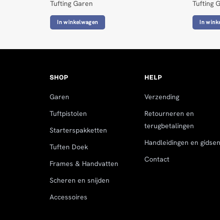
Tufting Garen
Tufting 
In winkelwagen
In wink
SHOP
HELP
Garen
Verzending
Tuftpistolen
Retourneren en
terugbetalingen
Starterspakketten
Handleidingen en gidse
Tuften Doek
Contact
Frames & Handvatten
Scheren en snijden
Accessoires