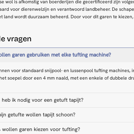
 wol is afkomstig van boerderijen die gecertificeerd zijn volg
daard voor dierenwelzijn en verantwoord landbeheer. De schap
t land wordt duurzaam beheerd. Door voor dit garen te kieze
de vragen
ollen garen gebruiken met elke tufting machine?
onnen voor standaard snijpool- en lussenpool tufting machines,
 het soepel door een 4 mm naald, met een enkele of dubbele dr
heb ik nodig voor een getuft tapijt?
jn getufte wollen tapijt schoon?
ollen garen kiezen voor tufting?