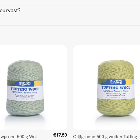
leurvast?
ed Universal Time)
ed Universal Time)
€
17,50
uwgroen 500 g Wol
Olijfgroene 500 g wollen Tufting