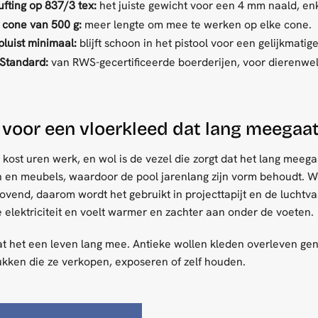
fting op 837/3 tex:
het juiste gewicht voor een 4 mm naald, enk
 cone van 500 g:
meer lengte om mee te werken op elke cone.
luist minimaal:
blijft schoon in het pistool voor een gelijkmatig
Standard:
van RWS-gecertificeerde boerderijen, voor dierenwel
voor een vloerkleed dat lang meegaa
 kost uren werk, en wol is de vezel die zorgt dat het lang meegaa
n en meubels, waardoor de pool jarenlang zijn vorm behoudt. Wo
vend, daarom wordt het gebruikt in projecttapijt en de luchtvaa
che elektriciteit en voelt warmer en zachter aan onder de voeten.
at het een leven lang mee. Antieke wollen kleden overleven gener
ukken die ze verkopen, exposeren of zelf houden.