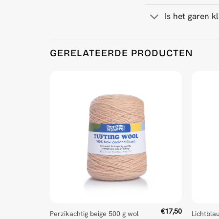
Is het garen k
Product Reviews
GERELATEERDE PRODUCTEN
Navy Blue 500 g Wool Tufting Yarn
Ritva Puranen
Rating: 5/5
Instagram @ritva_puranen
Wed Feb 11 2026 09:17:47 GMT+0000 (Coordinat
Navy Blue 500 g Wool Tufting Yarn
Jonas Larsson
Rating: 5/5
Good quality yarn at a great price!
Mon Jan 13 2025 15:19:47 GMT+0000 (Coordinat
€
17,50
Perzikachtig beige 500 g wol
Lichtbla