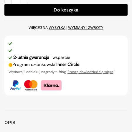
Do koszyka
WIĘCEJ NA
WYSYŁKA
|
WYMIANY I ZWROTY
2-letnia gwarancja
i wsparcie
Program członkowski
Inner Circle
Wydawaj i odblokuj nagrody tufting!
Proszę dowiedzieć się więcej
.
OPIS