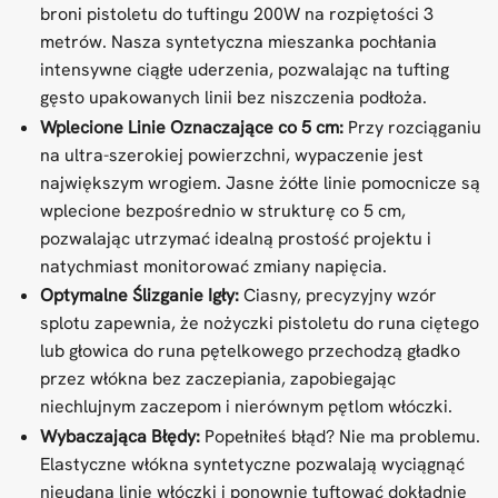
broni pistoletu do tuftingu 200W na rozpiętości 3
metrów. Nasza syntetyczna mieszanka pochłania
intensywne ciągłe uderzenia, pozwalając na tufting
gęsto upakowanych linii bez niszczenia podłoża.
Wplecione Linie Oznaczające co 5 cm:
Przy rozciąganiu
na ultra-szerokiej powierzchni, wypaczenie jest
największym wrogiem. Jasne żółte linie pomocnicze są
wplecione bezpośrednio w strukturę co 5 cm,
pozwalając utrzymać idealną prostość projektu i
natychmiast monitorować zmiany napięcia.
Optymalne Ślizganie Igły:
Ciasny, precyzyjny wzór
splotu zapewnia, że nożyczki pistoletu do runa ciętego
lub głowica do runa pętelkowego przechodzą gładko
przez włókna bez zaczepiania, zapobiegając
niechlujnym zaczepom i nierównym pętlom włóczki.
Wybaczająca Błędy:
Popełniłeś błąd? Nie ma problemu.
Elastyczne włókna syntetyczne pozwalają wyciągnąć
nieudaną linię włóczki i ponownie tuftować dokładnie