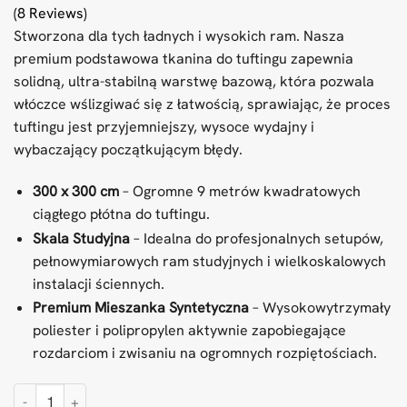
(8 Reviews)
Stworzona dla tych ładnych i wysokich ram. Nasza
premium podstawowa tkanina do tuftingu zapewnia
solidną, ultra-stabilną warstwę bazową, która pozwala
włóczce wślizgiwać się z łatwością, sprawiając, że proces
tuftingu jest przyjemniejszy, wysoce wydajny i
wybaczający początkującym błędy.
300 x 300 cm
– Ogromne 9 metrów kwadratowych
ciągłego płótna do tuftingu.
Skala Studyjna
– Idealna do profesjonalnych setupów,
pełnowymiarowych ram studyjnych i wielkoskalowych
instalacji ściennych.
Premium Mieszanka Syntetyczna
– Wysokowytrzymały
poliester i polipropylen aktywnie zapobiegające
rozdarciom i zwisaniu na ogromnych rozpiętościach.
ilość Podstawowa tkanina tuftingowa 300x300cm