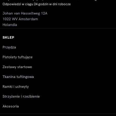
Odpowiedzi w ciągu 24 godzin w dni robocze
Golly Peeters
Rating: 5/5
Johan van Hasseltweg 12A
Super doek!
1022 WV Amsterdam
Thu Mar 06 2025 12:16:27 GMT+0000 (Coordinated Universa
Holandia
Primary Tufting Cloth 300x300cm
R. Polman
SKLEP
Rating: 5/5
Przędza
Excellent
Mon Dec 23 2024 14:22:49 GMT+0000 (Coordinated Universa
Pistolety tuftujące
Primary Tufting Cloth 300x300cm
Zestawy startowe
Eline Boer
Rating: 5/5
Tkanina tuftingowa
Wat is het heerlijk om het tuften onder de knie te hebben! J
Ramki i uchwyty
Tue Oct 29 2024 11:38:45 GMT+0000 (Coordinated Universa
Strzyżenie i rzeźbienie
Akcesoria