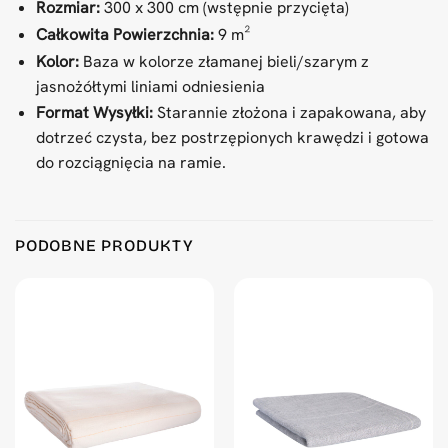
Rozmiar:
300 x 300 cm (wstępnie przycięta)
Całkowita Powierzchnia:
9 m²
Kolor:
Baza w kolorze złamanej bieli/szarym z
jasnożółtymi liniami odniesienia
Format Wysyłki:
Starannie złożona i zapakowana, aby
dotrzeć czysta, bez postrzępionych krawędzi i gotowa
do rozciągnięcia na ramie.
Product Reviews
PODOBNE PRODUKTY
Primary Tufting Cloth 300x300cm
Hebe
Rating: 5/5
Best quality out there 💥
Fri Jun 05 2026 12:20:36 GMT+0000 (Coordinated Universal
Primary Tufting Cloth 300x300cm
Berenike
Rating: 5/5