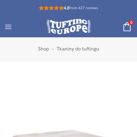
Przewiń
4.8
from 427 reviews
do
zawartości
0
Shop
»
Tkaniny do tuftingu