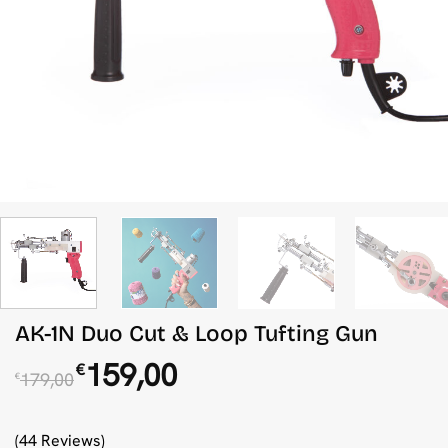
AK-1N Duo Cut & Loop Tufting Gun
Ursprünglicher
Aktueller
159,00
€
179,00
€
Preis
Preis
war:
ist:
€179,00
€159,00.
(44 Reviews)