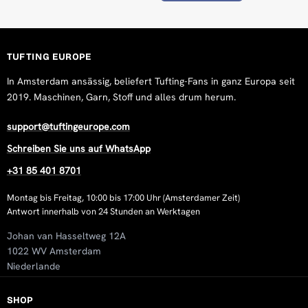
Rating: 5/5
Great tufting gun for both beginners and experienced makers
Wed Nov 05 2025 16:10:34 GMT+0000 (Coordinated Univers
AK-1N Duo Cut & Loop Tufting Gun
TUFTING EUROPE
Rocio Guglielmin
In Amsterdam ansässig, beliefert Tufting-Fans in ganz Europa seit
Rating: 5/5
2019. Maschinen, Garn, Stoff und alles drum herum.
Muy buena máquina. Hasta ahora todo perfecto, estoy cont
Tue Sep 23 2025 16:29:12 GMT+0000 (Coordinated Universa
support@tuftingeurope.com
AK-1N Duo Cut & Loop Tufting Gun
Schreiben Sie uns auf WhatsApp
Roberto
+31 85 401 8701
Rating: 4/5
Great product, but it' impossible to disassemblee the nuts o
Montag bis Freitag, 10:00 bis 17:00 Uhr (Amsterdamer Zeit)
Sun Jan 12 2025 17:59:57 GMT+0000 (Coordinated Universa
Antwort innerhalb von 24 Stunden an Werktagen
AK-1N Duo Cut & Loop Tufting Gun
Johan van Hasseltweg 12A
jojo.tufting
1022 WV Amsterdam
Rating: 5/5
Niederlande
I love it! Amazing machine, so easy to work with <3
Fri Jan 03 2025 06:07:40 GMT+0000 (Coordinated Universal
SHOP