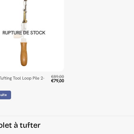
RUPTURE DE STOCK
€
89,00
ufting Tool Loop Pile 2-
Le
Le
€
79,00
prix
prix
initial
actuel
était :
est :
suite
€89,00.
€79,00.
let à tufter