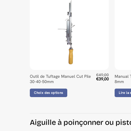
€
49,00
Ce
Outil de Tuftage Manuel Cut Pile
Manual T
Le
Le
€
39,00
30-40-50mm
8mm
produit
prix
prix
initial
actuel
a
était :
est :
Choix des options
Lire la 
plusieurs
€49,00.
€39,00.
variations.
Les
options
Aiguille à poinçonner ou pisto
peuvent
être