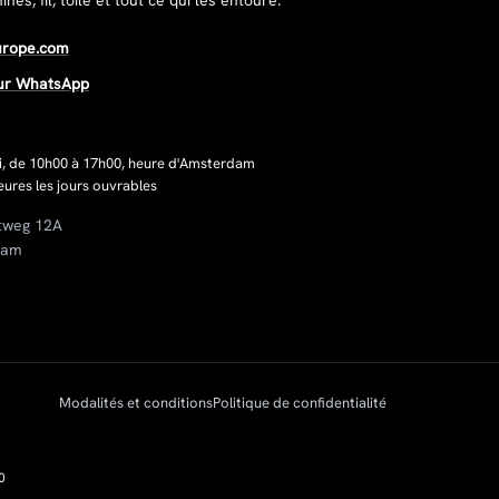
es, fil, toile et tout ce qui les entoure.
urope.com
ur WhatsApp
i, de 10h00 à 17h00, heure d'Amsterdam
ures les jours ouvrables
tweg 12A
dam
Modalités et conditions
Politique de confidentialité
0