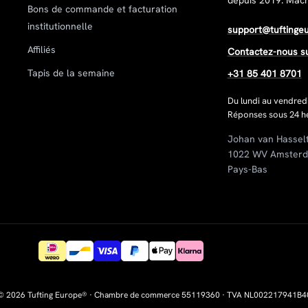
depuis 2019. Machin
Bons de commande et facturation
institutionnelle
support@tuftinge
Affiliés
Contactez-nous s
Tapis de la semaine
+31 85 401 8701
Du lundi au vendred
Réponses sous 24 he
Johan van Hassel
1022 WV Amster
Pays-Bas
© 2026 Tufting Europe® · Chambre de commerce 55119360 · TVA NL002217941B4