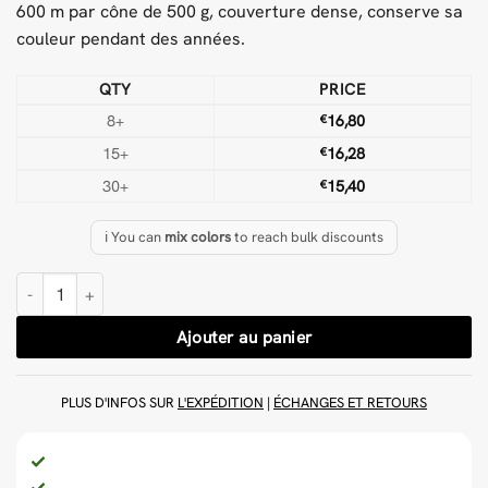
600 m par cône de 500 g, couverture dense, conserve sa
couleur pendant des années.
QTY
PRICE
8+
€
16,80
15+
€
16,28
30+
€
15,40
ℹ️ You can
mix colors
to reach bulk discounts
quantité de Rose foncé 500 g Laine Fil à touffeter
Ajouter au panier
PLUS D'INFOS SUR
L'EXPÉDITION
|
ÉCHANGES ET RETOURS