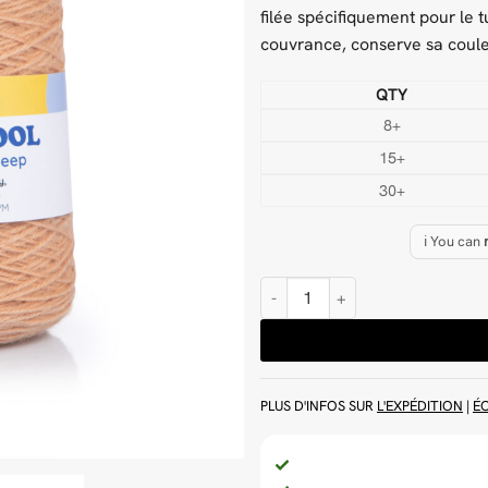
filée spécifiquement pour le 
couvrance, conserve sa coul
QTY
8+
15+
30+
ℹ️ You can
quantité de Laine Saumon 500 g F
PLUS D'INFOS SUR
L'EXPÉDITION
|
É