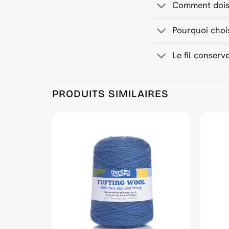
Comment dois-j
Pourquoi chois
Le fil conserve
Product Reviews
PRODUITS SIMILAIRES
Salmon 500 g Wool Tufting Yarn
Jonas Larsson
Rating: 5/5
Good quality yarn at a great price!
Mon Jan 13 2025 15:19:52 GMT+0000 (Coordinat
Salmon 500 g Wool Tufting Yarn
Beleefworkshops
Rating: 5/5
mooie qualiteit, juiste kleurafbeelding
Wed Jan 08 2025 11:24:26 GMT+0000 (Coordinat