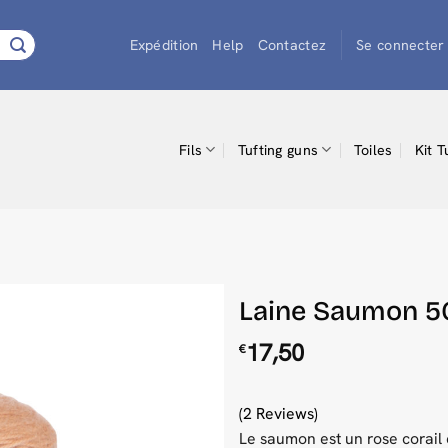
Expédition
Help
Contactez
Se connecter 
Fils
Tufting guns
Toiles
Kit T
Laine Saumon 500
17,50
€
(2 Reviews)
Le saumon est un rose corail