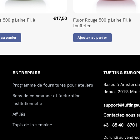
€
17,50
e 500 g Laine Fil à
Fluor Rouge 500 g Laine Fil à
r
touffeter
 au panier
Ajouter au panier
ENTREPRISE
TUFTING EUROP
Basés à Amsterdam
Programme de fournitures pour ateliers
depuis 2019. Machin
Bons de commande et facturation
institutionnelle
support@tuftinge
Affiliés
Contactez-nous s
Tapis de la semaine
+31 85 401 8701
Du lundi au vendred