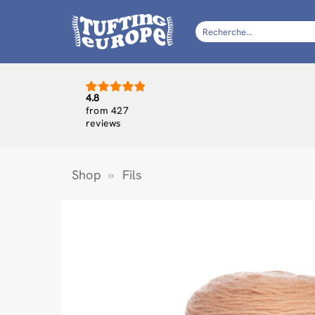
Passer
au
Recherche
pour :
contenu
4.8
from 427
reviews
Shop
»
Fils