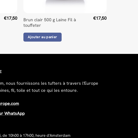
€
17,50
€
17,50
Brun clair 500 g Laine Fil à
touffeter
Ajouter au panier
E
, nous fournissons les tufters à travers l'Europe
es, fil, toile et tout ce qui les entoure.
urope.com
ur WhatsApp
i, de 10h00 à 17h00, heure d'Amsterdam