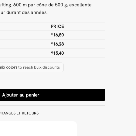
tufting. 600 m par cône de 500 g, excellente
eur durant des années.
PRICE
€
16,80
€
16,28
€
15,40
mix colors
to reach bulk discounts
il à touffeter
Ajouter au panier
CHANGES ET RETOURS