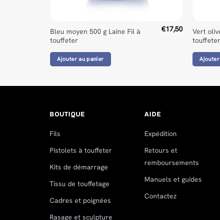
€
17,50
Bleu moyen 500 g Laine Fil à
Vert oliv
touffeter
touffete
Ajouter au panier
Ajouter
BOUTIQUE
AIDE
Fils
Expédition
Pistolets à touffeter
Retours et
remboursements
Kits de démarrage
Manuels et guides
Tissu de touffetage
Contactez
Cadres et poignées
Rasage et sculpture