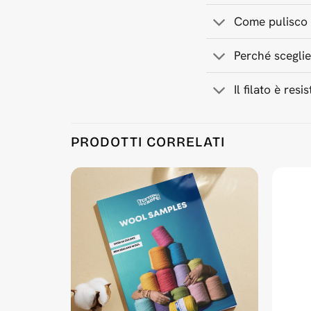
Come pulisco i
Perché sceglie
Il filato è res
Product Reviews
PRODOTTI CORRELATI
White 500 g Wool Tufting Yarn
Anonymous
Rating: 5/5
Top!
Sat May 09 2026 13:49:43 GMT+0000 (Coordinate
White 500 g Wool Tufting Yarn
Anonymous
Rating: 5/5
Perfect!