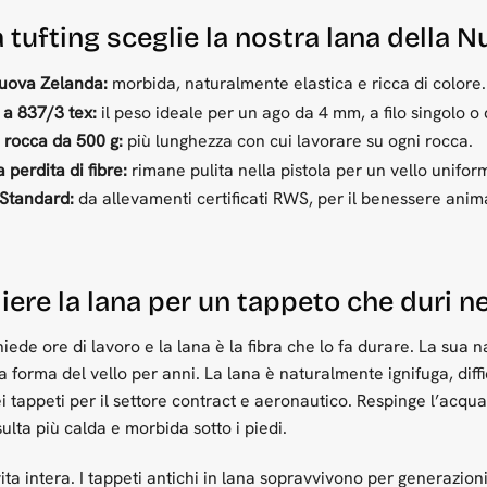
a tufting sceglie la nostra lana della 
uova Zelanda:
morbida, naturalmente elastica e ricca di colore.
g a 837/3 tex:
il peso ideale per un ago da 4 mm, a filo singolo o
 rocca da 500 g:
più lunghezza con cui lavorare su ogni rocca.
a perdita di fibre:
rimane pulita nella pistola per un vello uniform
Standard:
da allevamenti certificati RWS, per il benessere anima
iere la lana per un tappeto che duri n
iede ore di lavoro e la lana è la fibra che lo fa durare. La sua na
 forma del vello per anni. La lana è naturalmente ignifuga, diff
nei tappeti per il settore contract e aeronautico. Respinge l’ac
isulta più calda e morbida sotto i piedi.
ta intera. I tappeti antichi in lana sopravvivono per generazioni