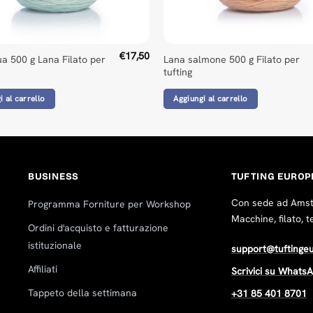
ed Universal Time)
€
17,50
ua 500 g Lana Filato per
Lana salmone 500 g Filato per
tufting
 several yarns. Overall, we’re very satisfied with the purchase
d Universal Time)
i al carrello
Aggiungi al carrello
BUSINESS
TUFTING EUROP
d Universal Time)
Con sede ad Amste
Programma Forniture per Workshop
Macchine, filato, t
Ordini d'acquisto e fatturazione
istituzionale
support@tuftinge
pialind. se/
ed Universal Time)
Affiliati
Scrivici su Whats
Tappeto della settimana
+31 85 401 8701