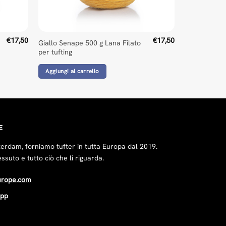
€
17,50
€
17,50
Giallo Senape 500 g Lana Filato
per tufting
 — everything met our expectations and worked well. The only iss
Aggiungi al carrello
E
rdam, forniamo tufter in tutta Europa dal 2019.
essuto e tutto ciò che li riguarda.
urope.com
App