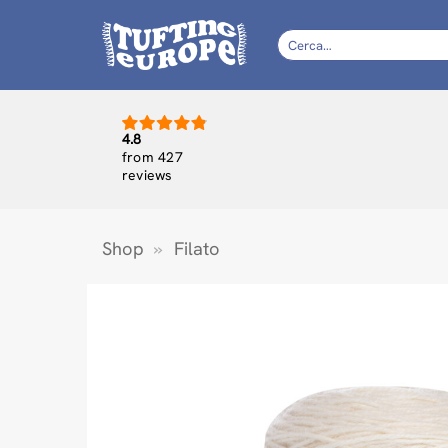
Salta
ai
Cerca:
contenuti
4.8
from 427
reviews
Shop
»
Filato