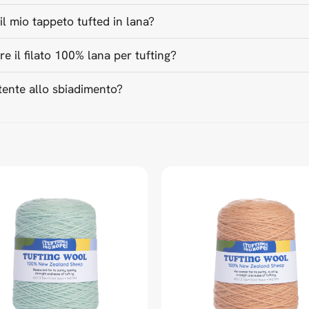
l mio tappeto tufted in lana?
re il filato 100% lana per tufting?
istente allo sbiadimento?
d Universal Time)