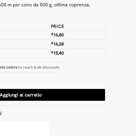
 600 m per cono da 500 g, ottima coprenza,
PRICE
€
16,80
€
16,28
€
15,40
mix colors
to reach bulk discounts
500 g quantità
Aggiungi al carrello
I