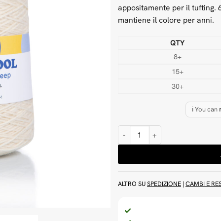
appositamente per il tufting.
mantiene il colore per anni.
QTY
8+
15+
30+
ℹ️ You can
Filato per tufting di lana bianca 
ALTRO SU
SPEDIZIONE
|
CAMBI E RES