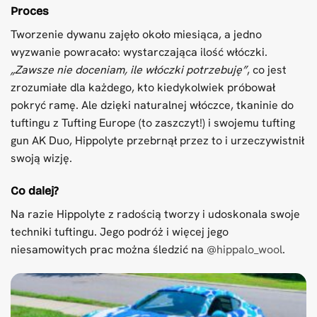
Proces
Tworzenie dywanu zajęło około miesiąca, a jedno
wyzwanie powracało: wystarczająca ilość włóczki.
„Zawsze nie doceniam, ile włóczki potrzebuję”
, co jest
zrozumiałe dla każdego, kto kiedykolwiek próbował
pokryć ramę. Ale dzięki naturalnej włóczce, tkaninie do
tuftingu z Tufting Europe (to zaszczyt!) i swojemu tufting
gun AK Duo, Hippolyte przebrnął przez to i urzeczywistnił
swoją wizję.
Co dalej?
Na razie Hippolyte z radością tworzy i udoskonala swoje
techniki tuftingu. Jego podróż i więcej jego
niesamowitych prac można śledzić na
@hippalo_wool
.