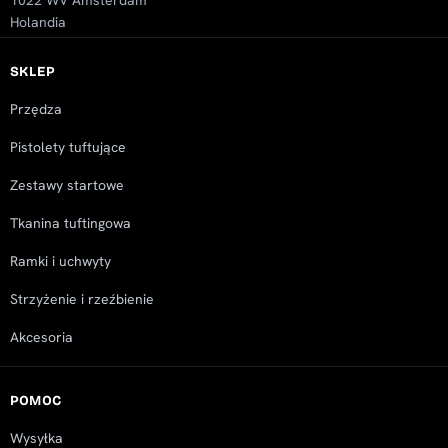
1022 WV Amsterdam
Holandia
SKLEP
Przędza
Pistolety tuftujące
Zestawy startowe
Tkanina tuftingowa
Ramki i uchwyty
Strzyżenie i rzeźbienie
Akcesoria
POMOC
Wysyłka