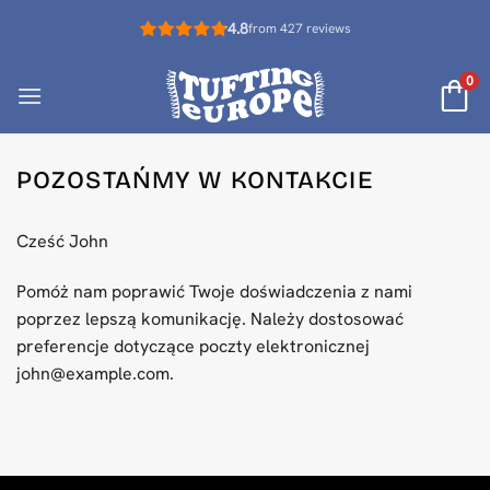
Przewiń
4.8
from 427 reviews
do
zawartości
0
POZOSTAŃMY W KONTAKCIE
Cześć
John
Pomóż nam poprawić Twoje doświadczenia z nami
poprzez lepszą komunikację. Należy dostosować
preferencje dotyczące poczty elektronicznej
john@example.com
.