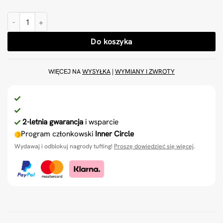
ilość Podstawowa tkanina tuftingowa 400x400cm
Do koszyka
WIĘCEJ NA
WYSYŁKA
|
WYMIANY I ZWROTY
2-letnia gwarancja
i wsparcie
Program członkowski
Inner Circle
Wydawaj i odblokuj nagrody tufting!
Proszę dowiedzieć się więcej
.