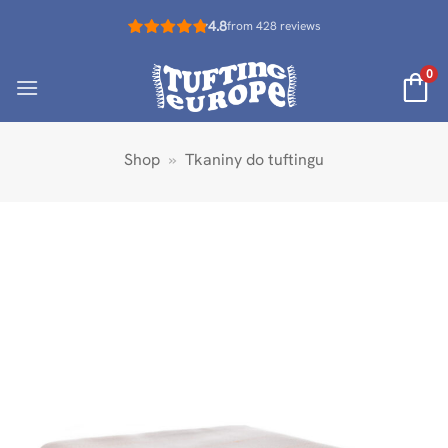
Przewiń
4.8
from 428 reviews
do
zawartości
0
Shop
»
Tkaniny do tuftingu