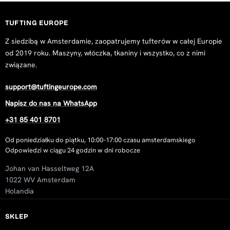
Primary Tufting Cloth 400x400cm
studiomrbunny
TUFTING EUROPE
Rating: 5/5
Z siedzibą w Amsterdamie, zaopatrujemy tufterów w całej Europie
@studiomrbunny
od 2019 roku. Maszyny, włóczka, tkaniny i wszystko, co z nimi
Wed Nov 19 2025 06:14:19 GMT+0000 (Coordinated Univers
związane.
Primary Tufting Cloth 400x400cm
support@tuftingeurope.com
Carly Fransman
Rating: 5/5
Napisz do nas na WhatsApp
Fijn om me te werken.
+31 85 401 8701
Mon Jun 02 2025 18:52:41 GMT+0000 (Coordinated Universa
Primary Tufting Cloth 400x400cm
Od poniedziałku do piątku, 10:00–17:00 czasu amsterdamskiego
Odpowiedzi w ciągu 24 godzin w dni robocze
romeo.prandea-4105
Rating: 5/5
Johan van Hasseltweg 12A
Hi ! I have tested all types of tufting cloth on the market a
1022 WV Amsterdam
Wed Feb 05 2025 08:38:44 GMT+0000 (Coordinated Universa
Holandia
Primary Tufting Cloth 400x400cm
Kaja Wølner Pettersen
SKLEP
Rating: 5/5