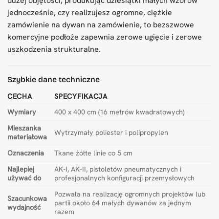
dużej objętości, produkując dziesiątki małych wzorów
jednocześnie, czy realizujesz ogromne, ciężkie
zamówienie na dywan na zamówienie, to bezszwowe
komercyjne podłoże zapewnia zerowe ugięcie i zerowe
uszkodzenia strukturalne.
Szybkie dane techniczne
CECHA
SPECYFIKACJA
Wymiary
400 x 400 cm (16 metrów kwadratowych)
Mieszanka
Wytrzymały poliester i polipropylen
materiałowa
Oznaczenia
Tkane żółte linie co 5 cm
Najlepiej
AK-I, AK-II, pistoletów pneumatycznych i
używać do
profesjonalnych konfiguracji przemysłowych
Pozwala na realizację ogromnych projektów lub
Szacunkowa
partii około 64 małych dywanów za jednym
wydajność
razem