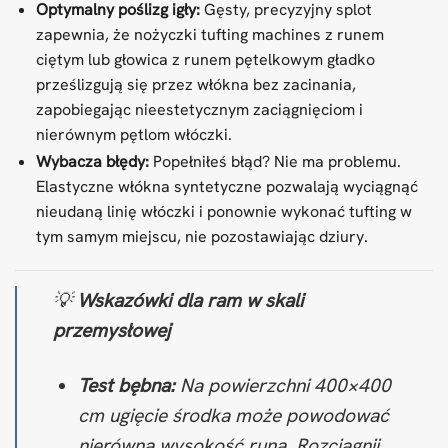
Optymalny poślizg igły:
Gęsty, precyzyjny splot
zapewnia, że nożyczki tufting machines z runem
ciętym lub głowica z runem pętelkowym gładko
prześlizgują się przez włókna bez zacinania,
zapobiegając nieestetycznym zaciągnięciom i
nierównym pętlom włóczki.
Wybacza błędy:
Popełniłeś błąd? Nie ma problemu.
Elastyczne włókna syntetyczne pozwalają wyciągnąć
nieudaną linię włóczki i ponownie wykonać tufting w
tym samym miejscu, nie pozostawiając dziury.
💡
Wskazówki dla ram w skali
przemysłowej
Test bębna:
Na powierzchni 400×400
cm ugięcie środka może powodować
nierówną wysokość runa. Rozciągnij