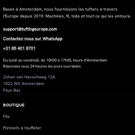
Rating: 5/5
Basés à Amsterdam, nous fournissons les tufters à travers
Fijn om me te werken.
l'Europe depuis 2019. Machines, fil, toile et tout ce qui les entoure.
Mon Jun 02 2025 18:52:41 GMT+0000 (Coordinated Universa
Primary Tufting Cloth 400x400cm
support@tuftingeurope.com
romeo.prandea-4105
Contactez-nous sur WhatsApp
Rating: 5/5
+31 85 401 8701
Hi ! I have tested all types of tufting cloth on the market a
Wed Feb 05 2025 08:38:44 GMT+0000 (Coordinated Universa
Du lundi au vendredi, de 10h00 à 17h00, heure d'Amsterdam
Réponses sous 24 heures les jours ouvrables
Primary Tufting Cloth 400x400cm
Kaja Wølner Pettersen
Johan van Hasseltweg 12A
Rating: 5/5
1022 WV Amsterdam
No Review
Pays-Bas
Thu Dec 05 2024 05:57:22 GMT+0000 (Coordinated Universa
Primary Tufting Cloth 400x400cm
BOUTIQUE
Maiko
Fils
Rating: 5/5
The products are good quality, nothing bad to say about that
Pistolets à touffeter
Fri Jul 29 2022 18:14:46 GMT+0000 (Coordinated Universal 