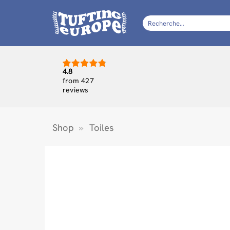
Passer
au
Recherche
pour :
contenu
4.8
from 427
reviews
Shop
»
Toiles