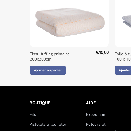
€
45,00
Tissu tufting primaire
Toile à t
300x300cm
100 x 1
Ajouter au panier
Ajouter
BOUTIQUE
AIDE
Fils
Expédition
Pistolets à touffeter
Retours et