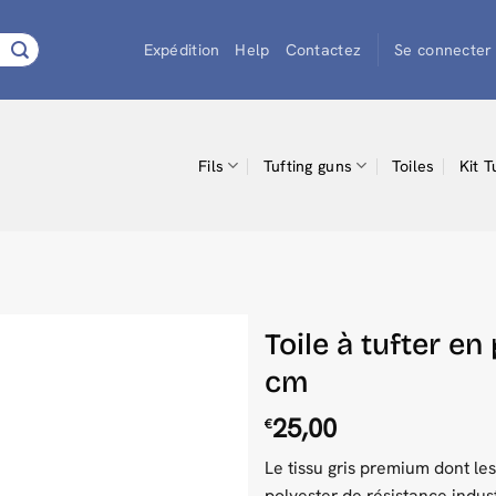
Expédition
Help
Contactez
Se connecter 
Fils
Tufting guns
Toiles
Kit T
Toile à tufter e
cm
25,00
€
Le tissu gris premium dont les
polyester de résistance indust