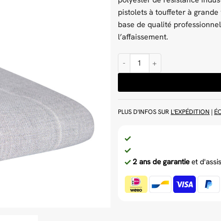
pistolets à touffeter à grande 
base de qualité professionnel
l’affaissement.
quantité de Toile à tufter en pol
PLUS D'INFOS SUR
L'EXPÉDITION
|
É
2 ans de garantie
et d'assi