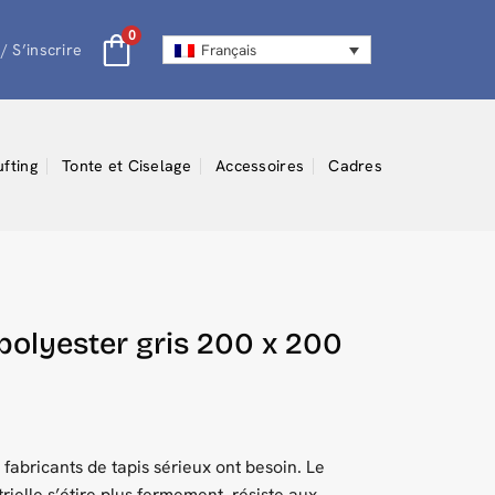
0
/ S’inscrire
Français
ufting
Tonte et Ciselage
Accessoires
Cadres
n polyester gris 200 x 200
 fabricants de tapis sérieux ont besoin. Le
rielle s’étire plus fermement, résiste aux