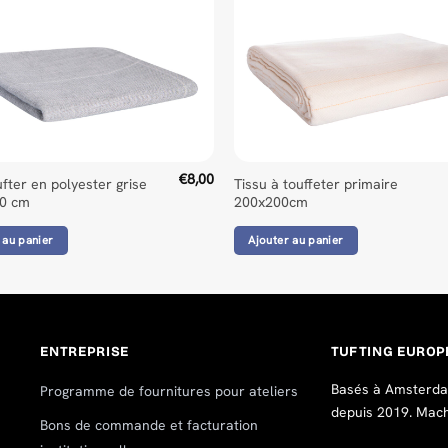
€
8,00
ufter en polyester grise
Tissu à touffeter primaire
00 cm
200x200cm
 au panier
Ajouter au panier
ENTREPRISE
TUFTING EUROP
Basés à Amsterdam
Programme de fournitures pour ateliers
depuis 2019. Machin
Bons de commande et facturation