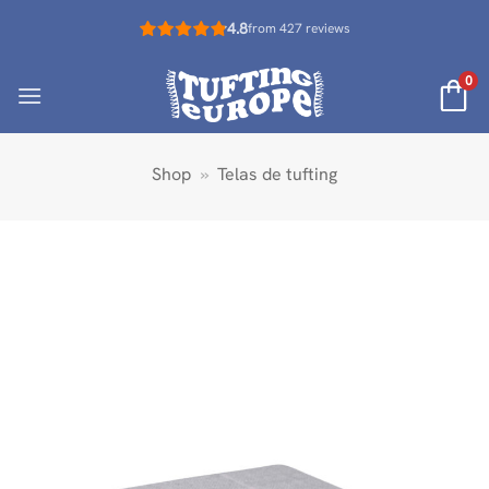
Saltar
4.8
from 427 reviews
al
contenido
0
Shop
»
Telas de tufting