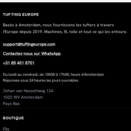
Tue Jun 16 2026 20:07:30 GMT+0000 (Coordinated Universa
Primary Tufting Cloth 200x200cm
Constantin
TUFTING EUROPE
Rating: 5/5
Basés à Amsterdam, nous fournissons les tufters à travers
The best tufting cloth. Very good material, fast delivery also
l'Europe depuis 2019. Machines, fil, toile et tout ce qui les entoure.
Wed May 13 2026 17:28:56 GMT+0000 (Coordinated Univers
Primary Tufting Cloth 200x200cm
support@tuftingeurope.com
Anonymous
Contactez-nous sur WhatsApp
Rating: 5/5
+31 85 401 8701
Snelle levering , goeie kwaliteit cloth 🔥 zeker een aanrader
Tue May 05 2026 13:21:47 GMT+0000 (Coordinated Universa
Du lundi au vendredi, de 10h00 à 17h00, heure d'Amsterdam
Réponses sous 24 heures les jours ouvrables
Primary Tufting Cloth 200x200cm
Pietro Monduzzi
Johan van Hasseltweg 12A
Rating: 5/5
1022 WV Amsterdam
Good
Pays-Bas
Thu Dec 11 2025 16:11:32 GMT+0000 (Coordinated Universa
Primary Tufting Cloth 200x200cm
BOUTIQUE
Macy van Barneveld
Fils