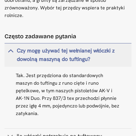
dobrostanu, a grunty są zarządzane w sposób
zrównoważony. Wybór tej przędzy wspiera te praktyki
rolnicze.
Często zadawane pytania
Czy mogę używać tej wełnianej włóczki z
dowolną maszyną do tuftingu?
Tak. Jest przędziona do standardowych
maszyn do tuftingu z runo cięte i runo
pętelkowe, w tym naszych pistoletów AK-V i
AK-1N Duo. Przy 837/3 tex przechodzi płynnie
przez igłę 4 mm, pojedynczo lub podwójnie, bez
zatykania.
Ile włóczki potrzebuję na tuftowany