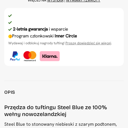
WIĘCEJ NA
WYSYŁKA
|
WYMIANY I ZWROTY
2-letnia gwarancja
i wsparcie
Program członkowski
Inner Circle
Wydawaj i odblokuj nagrody tufting!
Proszę dowiedzieć się więcej
.
OPIS
Przędza do tuftingu Steel Blue ze 100%
wełny nowozelandzkiej
Steel Blue to stonowany niebieski z szarym podtonem,