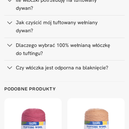
dywan?
Jak czyścić mój tuftowany wełniany
dywan?
Dlaczego wybrać 100% wełnianą włóczkę
do tuftingu?
Czy włóczka jest odporna na blaknięcie?
Product Reviews
PODOBNE PRODUKTY
Steel Blue 500 g Wool Tufting Yarn
Peter van Rijen
Rating: 5/5
very nice color. .. .. little bit darker than you aspact.
Thu Oct 02 2025 11:26:51 GMT+0000 (Coordinated Universa