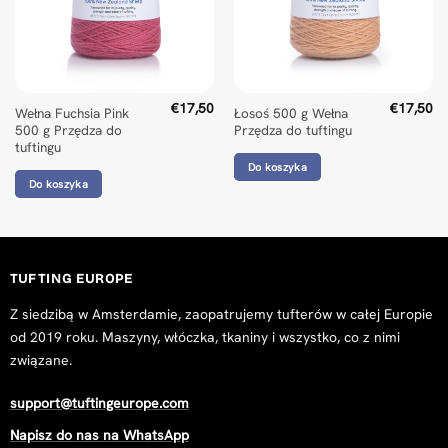
Steel Blue 500 g Wool Tufting Yarn
Jonas Larsson
Rating: 5/5
Good quality yarn at a great price!
Mon Jan 13 2025 15:20:02 GMT+0000 (Coordinated Universa
€
17,50
€
17,50
Wełna Fuchsia Pink
Łosoś 500 g Wełna
500 g Przędza do
Przędza do tuftingu
tuftingu
Do koszyka
Do koszyka
TUFTING EUROPE
Z siedzibą w Amsterdamie, zaopatrujemy tufterów w całej Europie
od 2019 roku. Maszyny, włóczka, tkaniny i wszystko, co z nimi
związane.
support@tuftingeurope.com
Napisz do nas na WhatsApp