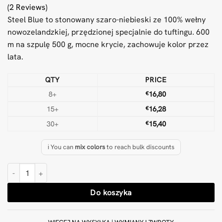
(2 Reviews)
Steel Blue to stonowany szaro-niebieski ze 100% wełny
nowozelandzkiej, przędzionej specjalnie do tuftingu. 600
m na szpulę 500 g, mocne krycie, zachowuje kolor przez
lata.
QTY
PRICE
8+
€
16,80
15+
€
16,28
30+
€
15,40
ℹ️ You can
mix colors
to reach bulk discounts
ilość Wełna Steel Blue 500 g Przędza do tuftingu
Do koszyka