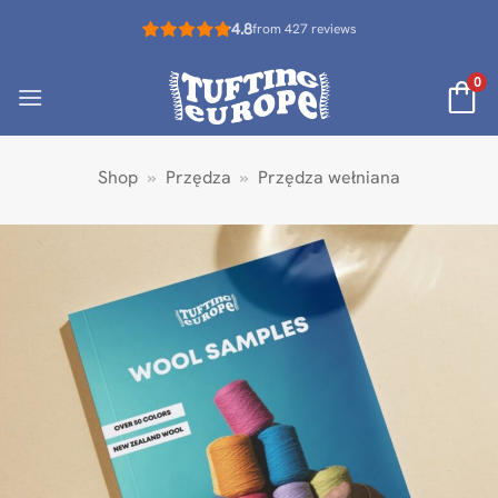
Przewiń
4.8
from 427 reviews
do
zawartości
0
Shop
»
Przędza
»
Przędza wełniana