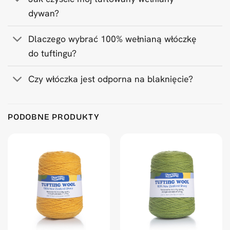
dywan?
Dlaczego wybrać 100% wełnianą włóczkę
do tuftingu?
Czy włóczka jest odporna na blaknięcie?
Product Reviews
PODOBNE PRODUKTY
Wool Tufting Yarn Sample Book
Anonymous
Rating: 2/5
I knew what I was buying but that is just a cash grab. A pie
Tue Apr 21 2026 11:43:09 GMT+0000 (Coordinated Universa
Wool Tufting Yarn Sample Book
Rylen Kuboyama
Rating: 5/5
Instagram @rtk_rugs