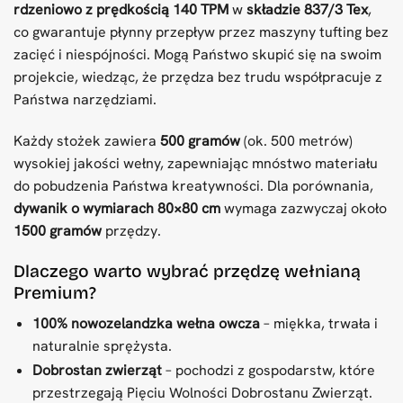
rdzeniowo z prędkością 140 TPM
w
składzie 837/3 Tex
,
co gwarantuje płynny przepływ przez maszyny tufting bez
zacięć i niespójności. Mogą Państwo skupić się na swoim
projekcie, wiedząc, że przędza bez trudu współpracuje z
Państwa narzędziami.
Każdy stożek zawiera
500 gramów
(ok. 500 metrów)
wysokiej jakości wełny, zapewniając mnóstwo materiału
do pobudzenia Państwa kreatywności. Dla porównania,
dywanik o wymiarach 80×80 cm
wymaga zazwyczaj około
1500 gramów
przędzy.
Dlaczego warto wybrać przędzę wełnianą
Premium?
100% nowozelandzka wełna owcza
– miękka, trwała i
naturalnie sprężysta.
Dobrostan zwierząt
– pochodzi z gospodarstw, które
przestrzegają Pięciu Wolności Dobrostanu Zwierząt.