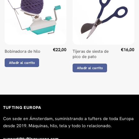
Useful item
Wed Oct 16 2024 19:26:14 GMT+0000 (Coordinated Universa
€
22,00
€
16,00
Tijeras de siesta de
Bobinadora de hilo
pico de pato
Añadir al carrito
Añadir al carrito
TUFTING EUROPA
Con sede en Ámsterdam, suministrando a tufters de toda Europa
desde 2019. Máquinas, hilo, tela y todo lo relacionado.