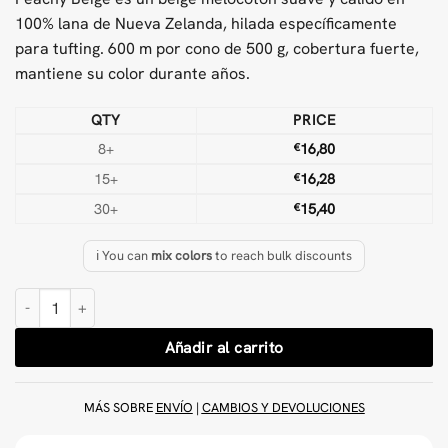
100% lana de Nueva Zelanda, hilada específicamente
para tufting. 600 m por cono de 500 g, cobertura fuerte,
mantiene su color durante años.
QTY
PRICE
8+
€
16,80
15+
€
16,28
30+
€
15,40
ℹ️ You can
mix colors
to reach bulk discounts
Hilo para tufting de lana Beige Melocotón 500 g cantidad
Añadir al carrito
MÁS SOBRE
ENVÍO
|
CAMBIOS Y DEVOLUCIONES