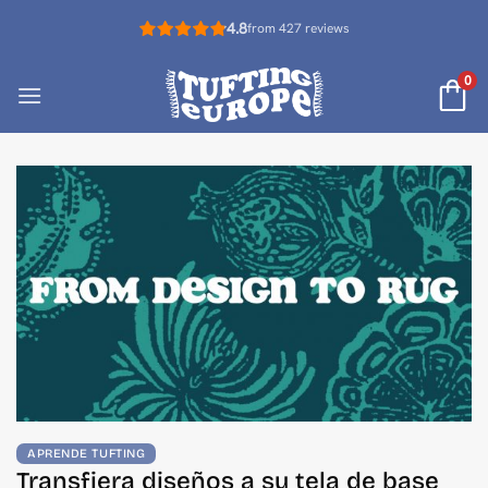
Saltar
4.8
from 427 reviews
al
contenido
0
APRENDE TUFTING
Transfiera diseños a su tela de base