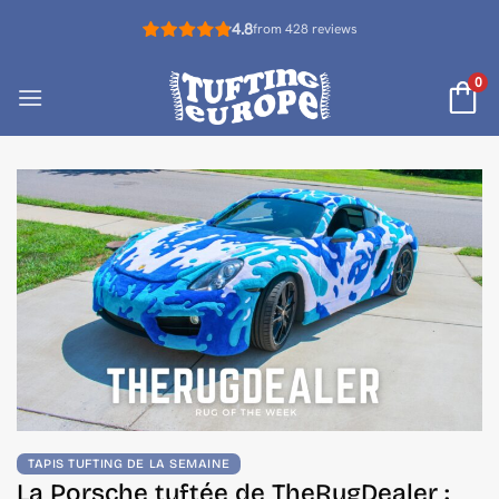
Passer
4.8
from 428 reviews
au
contenu
0
TAPIS TUFTING DE LA SEMAINE
La Porsche tuftée de TheRugDealer :